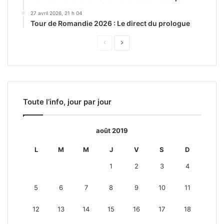
27 avril 2026, 21 h 04
Tour de Romandie 2026 : Le direct du prologue
Page
Page
précédente
suivante
Toute l’info, jour par jour
août 2019
L
M
M
J
V
S
D
1
2
3
4
5
6
7
8
9
10
11
12
13
14
15
16
17
18