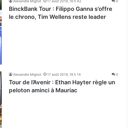
Alexandre Mignot
17 août 2019, 16 h 42
0
BinckBank Tour : Filippo Ganna s’offre
le chrono, Tim Wellens reste leader
Alexandre Mignot
17 août 2019, 16 h 14
0
Tour de l’Avenir : Ethan Hayter règle un
peloton aminci à Mauriac