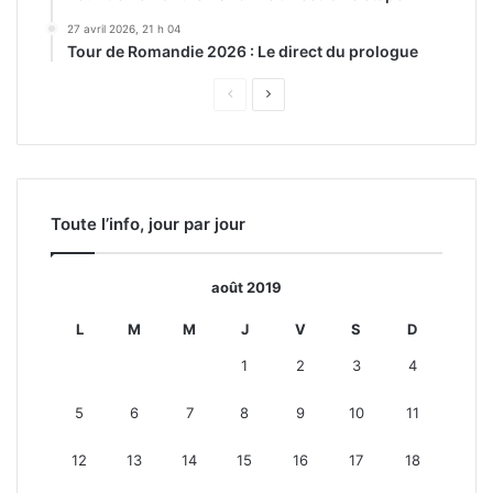
27 avril 2026, 21 h 04
Tour de Romandie 2026 : Le direct du prologue
Page
Page
précédente
suivante
Toute l’info, jour par jour
août 2019
L
M
M
J
V
S
D
1
2
3
4
5
6
7
8
9
10
11
12
13
14
15
16
17
18