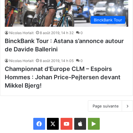
BinckBank Tour
Nicolas Horlait
8 août 2019, 14 h 32
0
BinckBank Tour : Astana s’annonce autour
de Davide Ballerini
Nicolas Horlait
8 août 2019, 14 h 05
0
Championnat d’Europe CLM – Espoirs
Hommes : Johan Price-Pejtersen devant
Mikkel Bjerg!
Page suivante
Facebook
X
YouTube
Apple
Google