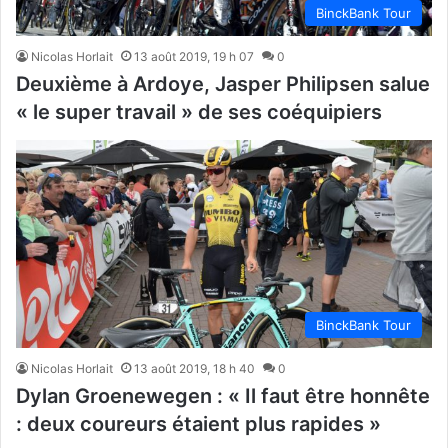
BinckBank Tour
Nicolas Horlait
13 août 2019, 19 h 07
0
Deuxième à Ardoye, Jasper Philipsen salue
« le super travail » de ses coéquipiers
BinckBank Tour
Nicolas Horlait
13 août 2019, 18 h 40
0
Dylan Groenewegen : « Il faut être honnête
: deux coureurs étaient plus rapides »