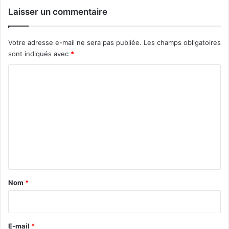
Laisser un commentaire
Votre adresse e-mail ne sera pas publiée.
Les champs obligatoires
sont indiqués avec
*
C
o
m
m
e
n
t
a
Nom
*
i
r
e
E-mail
*