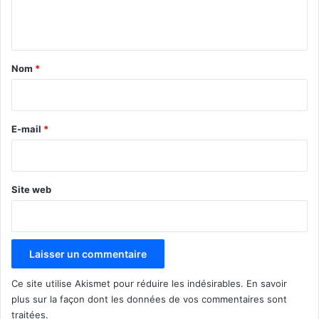
e
n
t
a
Nom
*
i
r
e
E-mail
*
*
Site web
Ce site utilise Akismet pour réduire les indésirables.
En savoir
plus sur la façon dont les données de vos commentaires sont
traitées
.