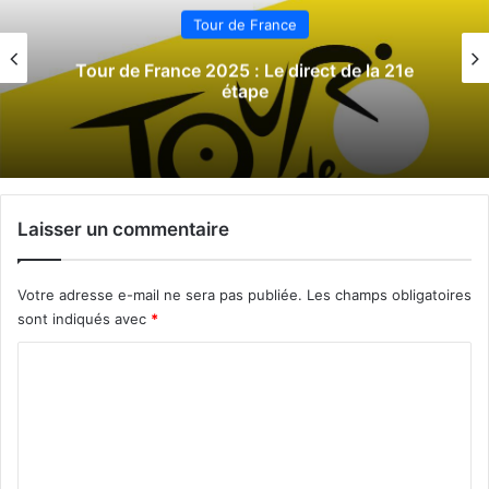
Tour de France
Tour de France 2025 : Le direct de la 21e
étape
Laisser un commentaire
Votre adresse e-mail ne sera pas publiée.
Les champs obligatoires
sont indiqués avec
*
C
o
m
m