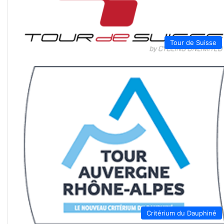
Tour de Suisse
Critérium du Dauphiné