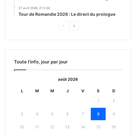
27 avril 2026, 21 h 04
Tour de Romandie 2026 : Le direct du prologue
Page
Page
précédente
suivante
Toute l’info, jour par jour
août 2026
L
M
M
J
V
S
D
1
2
3
4
5
6
7
8
9
10
11
12
13
14
15
16