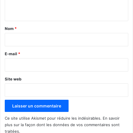
e
n
t
a
Nom
*
i
r
e
E-mail
*
*
Site web
Ce site utilise Akismet pour réduire les indésirables.
En savoir
plus sur la façon dont les données de vos commentaires sont
traitées
.