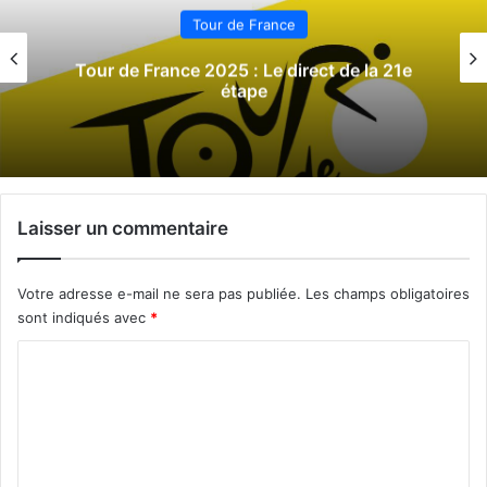
Tour de France
Tour de France 2025 : Le direct de la 21e
étape
Laisser un commentaire
Votre adresse e-mail ne sera pas publiée.
Les champs obligatoires
sont indiqués avec
*
C
o
m
m