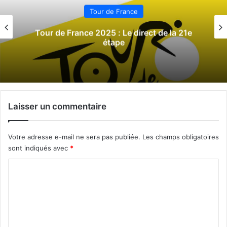
Tour de France
Tour de France 2025 : Le direct de la 21e
étape
Laisser un commentaire
Votre adresse e-mail ne sera pas publiée.
Les champs obligatoires
sont indiqués avec
*
C
o
m
m