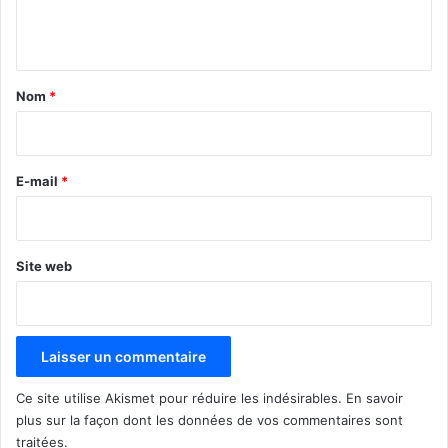
e
n
t
a
Nom
*
i
r
e
E-mail
*
*
Site web
Ce site utilise Akismet pour réduire les indésirables.
En savoir
plus sur la façon dont les données de vos commentaires sont
traitées
.