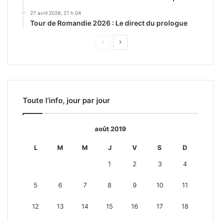
27 avril 2026, 21 h 04
Tour de Romandie 2026 : Le direct du prologue
Page
Page
précédente
suivante
Toute l’info, jour par jour
août 2019
L
M
M
J
V
S
D
1
2
3
4
5
6
7
8
9
10
11
12
13
14
15
16
17
18