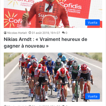
Vuelta
Nicolas Horlait
31 août 2019, 19 h 07
0
Nikias Arndt : « Vraiment heureux de
gagner à nouveau »
Vuelta