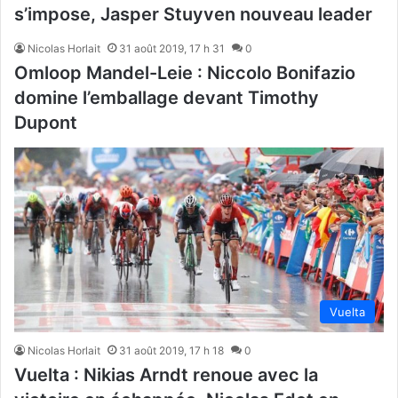
s’impose, Jasper Stuyven nouveau leader
Nicolas Horlait
31 août 2019, 17 h 31
0
Omloop Mandel-Leie : Niccolo Bonifazio
domine l’emballage devant Timothy
Dupont
Vuelta
Nicolas Horlait
31 août 2019, 17 h 18
0
Vuelta : Nikias Arndt renoue avec la