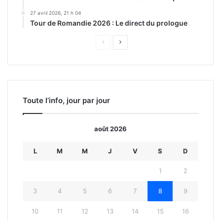
27 avril 2026, 21 h 04
Tour de Romandie 2026 : Le direct du prologue
Page
Page
précédente
suivante
Toute l’info, jour par jour
août 2026
L
M
M
J
V
S
D
1
2
3
4
5
6
7
8
9
10
11
12
13
14
15
16