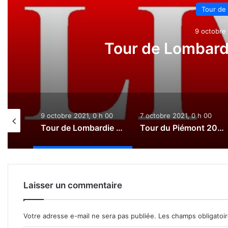
Tour de
9 octobre 
Tour de Lombardi
0 h 00
9 octobre 2021, 0 h 00
7 octobre 2021, 0 h 00
Paris-Tours 2021 : Le direct
Tour de Lombardie 2021 : Le direct
Tour du Piémont 2021 : Le direct
Laisser un commentaire
Votre adresse e-mail ne sera pas publiée.
Les champs obligatoi