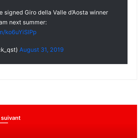
signed Giro della Valle d’Aosta winner
team next summer:
om/ko6uYiSlPp
ck_qst)
August 31, 2019
e suivant