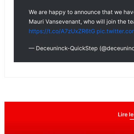
We are happy to announce that we have 
Mauri Vansevenant, who will join the 
https://t.co/A7zUxZR6tG
pic.twitter.c
— Deceuninck-QuickStep (@deceunin
Lire l