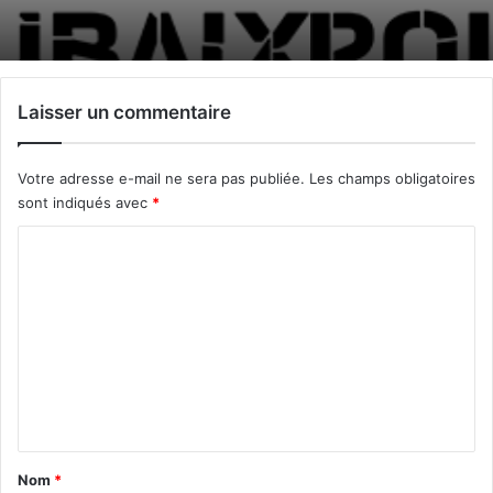
Laisser un commentaire
Votre adresse e-mail ne sera pas publiée.
Les champs obligatoires
sont indiqués avec
*
C
o
m
m
e
n
t
a
Nom
*