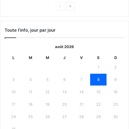
Page
Page
précédente
suivante
Toute l’info, jour par jour
août 2026
L
M
M
J
V
S
D
1
2
3
4
5
6
7
8
9
10
11
12
13
14
15
16
17
18
19
20
21
22
23
24
25
26
27
28
29
30
31