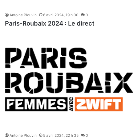
Antoine Plouvin
6 avril 2024, 19 h 00
0
Paris-Roubaix 2024 : Le direct
Antoine Plouvin
5 avril 2024, 22 h 35
0