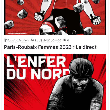
Antoine Plouvin
8 avril 2023, 0 h 00
0
Paris-Roubaix Femmes 2023 : Le direct