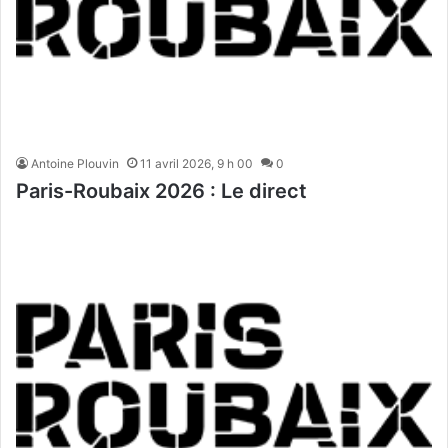
Antoine Plouvin
11 avril 2026, 9 h 00
0
Paris-Roubaix 2026 : Le direct