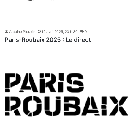
Antoine Plouvin
12 avril 2025, 20 h 30
0
Paris-Roubaix 2025 : Le direct