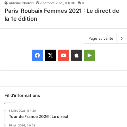
Antoine Plouvin
2 octobre 2021, 0 h 00
0
Paris-Roubaix Femmes 2021 : Le direct de
la 1e édition
Page suivante
Facebook
X
YouTube
Apple
Google
Play
Fil d’informations
1 juillet 2026, 5 h 20
Tour de France 2026 : Le direct
16 juin 2026, 5 h 08