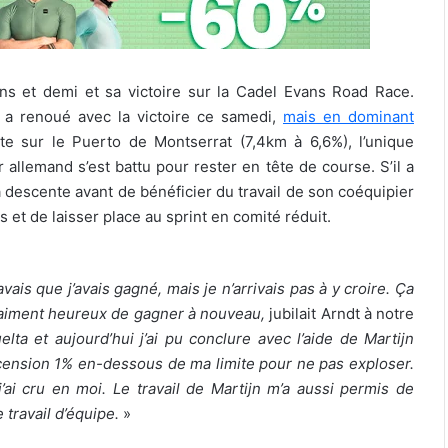
ans et demi et sa victoire sur la Cadel Evans Road Race.
il a renoué avec la victoire ce samedi,
mais en dominant
mite sur le Puerto de Montserrat (7,4km à 6,6%), l’unique
r allemand s’est battu pour rester en tête de course. S’il a
a descente avant de bénéficier du travail de son coéquipier
is et de laisser place au sprint en comité réduit.
avais que j’avais gagné, mais je n’arrivais pas à y croire. Ça
raiment heureux de gagner à nouveau,
jubilait Arndt à notre
lta et aujourd’hui j’ai pu conclure avec l’aide de Martijn
l’ascension 1% en-dessous de ma limite pour ne pas exploser.
 j’ai cru en moi. Le travail de Martijn m’a aussi permis de
 travail d’équipe.
»