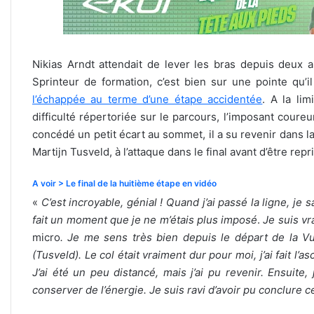
Nikias Arndt attendait de lever les bras depuis deux 
Sprinteur de formation, c’est bien sur une pointe qu’
l’échappée au terme d’une étape accidentée
. A la li
difficulté répertoriée sur le parcours, l’imposant coureu
concédé un petit écart au sommet, il a su revenir dans l
Martijn Tusveld, à l’attaque dans le final avant d’être repr
A voir > Le final de la huitième étape en vidéo
«
C’est incroyable, génial ! Quand j’ai passé la ligne, je s
fait un moment que je ne m’étais plus imposé
.
Je suis v
micro
. Je me sens très bien depuis le départ de la Vue
(Tusveld). Le col était vraiment dur pour moi, j’ai fait 
J’ai été un peu distancé, mais j’ai pu revenir. Ensuite,
conserver de l’énergie. Je suis ravi d’avoir pu conclure ce