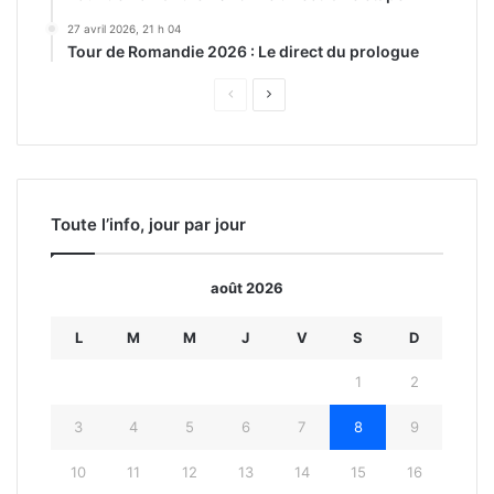
27 avril 2026, 21 h 04
Tour de Romandie 2026 : Le direct du prologue
Page
Page
précédente
suivante
Toute l’info, jour par jour
août 2026
L
M
M
J
V
S
D
1
2
3
4
5
6
7
8
9
10
11
12
13
14
15
16