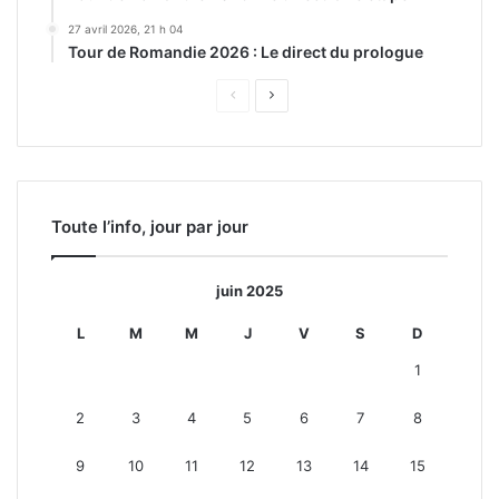
27 avril 2026, 21 h 04
Tour de Romandie 2026 : Le direct du prologue
Page
Page
précédente
suivante
Toute l’info, jour par jour
juin 2025
L
M
M
J
V
S
D
1
2
3
4
5
6
7
8
9
10
11
12
13
14
15