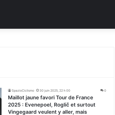
SpazioCiclismo
30 juin 2025, 22 h 00
0
Maillot jaune favori Tour de France
2025 : Evenepoel, Roglič et surtout
Vingegaard veulent y aller, mais