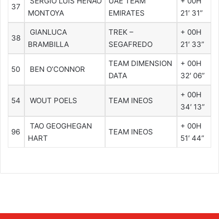
SERGIO LUIS HENAO
UAE TEAM
+ 00H
37
MONTOYA
EMIRATES
21′ 31”
GIANLUCA
TREK –
+ 00H
38
BRAMBILLA
SEGAFREDO
21′ 33”
TEAM DIMENSION
+ 00H
50
BEN O’CONNOR
DATA
32′ 06”
+ 00H
54
WOUT POELS
TEAM INEOS
34′ 13”
TAO GEOGHEGAN
+ 00H
96
TEAM INEOS
HART
51′ 44”