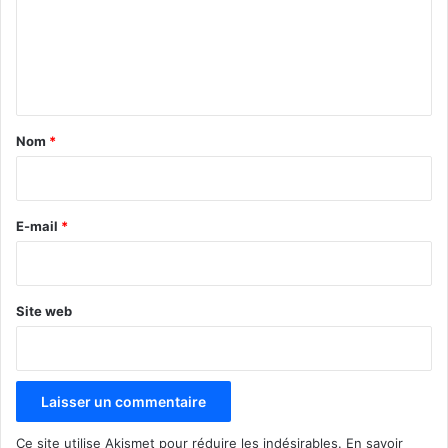
m
e
n
t
a
Nom
*
i
r
e
E-mail
*
*
Site web
Ce site utilise Akismet pour réduire les indésirables.
En savoir