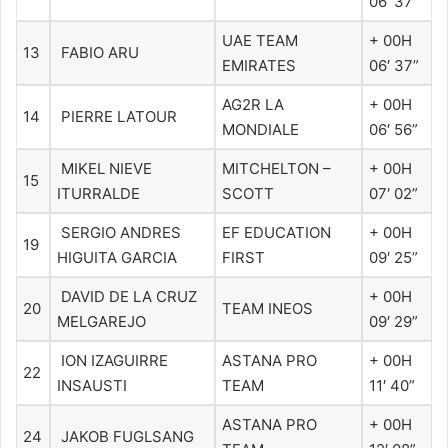
06′ 37”
UAE TEAM
+ 00H
13
FABIO ARU
EMIRATES
06′ 37”
AG2R LA
+ 00H
14
PIERRE LATOUR
MONDIALE
06′ 56”
MIKEL NIEVE
MITCHELTON –
+ 00H
15
ITURRALDE
SCOTT
07′ 02”
SERGIO ANDRES
EF EDUCATION
+ 00H
19
HIGUITA GARCIA
FIRST
09′ 25”
DAVID DE LA CRUZ
+ 00H
20
TEAM INEOS
MELGAREJO
09′ 29”
ION IZAGUIRRE
ASTANA PRO
+ 00H
22
INSAUSTI
TEAM
11′ 40”
ASTANA PRO
+ 00H
24
JAKOB FUGLSANG