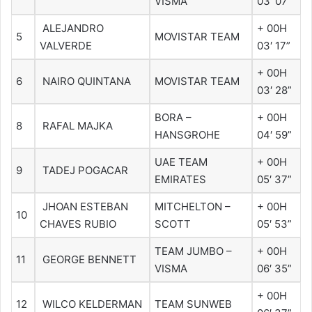
VISMA
03′ 07”
ALEJANDRO
+ 00H
5
MOVISTAR TEAM
VALVERDE
03′ 17”
+ 00H
6
NAIRO QUINTANA
MOVISTAR TEAM
03′ 28”
BORA –
+ 00H
8
RAFAL MAJKA
HANSGROHE
04′ 59”
UAE TEAM
+ 00H
9
TADEJ POGACAR
EMIRATES
05′ 37”
JHOAN ESTEBAN
MITCHELTON –
+ 00H
10
CHAVES RUBIO
SCOTT
05′ 53”
TEAM JUMBO –
+ 00H
11
GEORGE BENNETT
VISMA
06′ 35”
+ 00H
12
WILCO KELDERMAN
TEAM SUNWEB