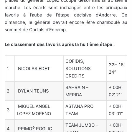
places du général. Lopez occupe désormais la troisième
marche. Les écarts sont inchangés entre les principaux
favoris à l’aube de l’étape décisive d’Andorre. Ce
dimanche, le général devrait encore être chamboulé au
sommet de Cortals d’Encamp.
Le classement des favoris après la huitième étape :
COFIDIS,
32H 16′
1
NICOLAS EDET
SOLUTIONS
24”
CREDITS
BAHRAIN –
+ 00H
2
DYLAN TEUNS
MERIDA
02′ 21”
MIGUEL ANGEL
ASTANA PRO
+ 00H
3
LOPEZ MORENO
TEAM
03′ 01”
TEAM JUMBO –
+ 00H
4
PRIMOŽ ROGLIC