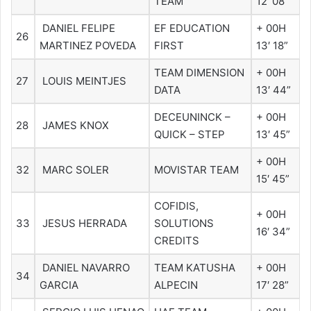
TEAM
12′ 08”
DANIEL FELIPE
EF EDUCATION
+ 00H
26
MARTINEZ POVEDA
FIRST
13′ 18”
TEAM DIMENSION
+ 00H
27
LOUIS MEINTJES
DATA
13′ 44”
DECEUNINCK –
+ 00H
28
JAMES KNOX
QUICK – STEP
13′ 45”
+ 00H
32
MARC SOLER
MOVISTAR TEAM
15′ 45”
COFIDIS,
+ 00H
33
JESUS HERRADA
SOLUTIONS
16′ 34”
CREDITS
DANIEL NAVARRO
TEAM KATUSHA
+ 00H
34
GARCIA
ALPECIN
17′ 28”