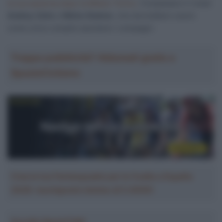
la sua assenza dopo la Milano Torino
. Completano il roster
Andrey Zeits
e
Nikita Stalnov
, che dovrebbero avere
come unico compito assistere i compagni.
Troppa pubblicità? Abbonati gratis a
SpazioCiclismo
Crea la tua Fantasquadra per la Vuelta a España
2026: montepremi minimo di 5.000€!
Ascolta SpazioTalk!