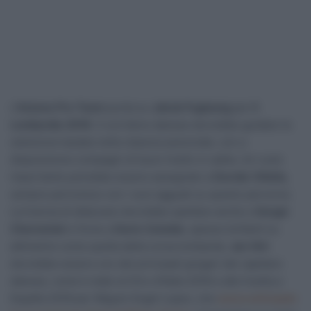
L’
Astana Pro Team
punta su
Jakob Fuglsang
per
Il
Lombardia 2018
. Il corridore danese dovrebbe guidare la
selezione kazaka nella classica autunnale, con a
disposizione compagni di buon livello in salita. Un ruolo
importante potrebbe essere assegnato a
Davide Villella
,
sempre pericoloso con i suoi agguati su questo percorso.
La licenza di attaccare dovrebbe spettare anche a
Sergei
Chernetski
e forse a
Dario Cataldo
, spesso brillanti su
altimetrie come quella della corsa lombarda.
Jan Hirt
dovrebbe essere uno dei principali gregari del capitano
danese, come è stato al Giro d’Italia 2018 e alla Vuelta a
España 2018 per Miguel Angel Lopez, che
aveva anticipato