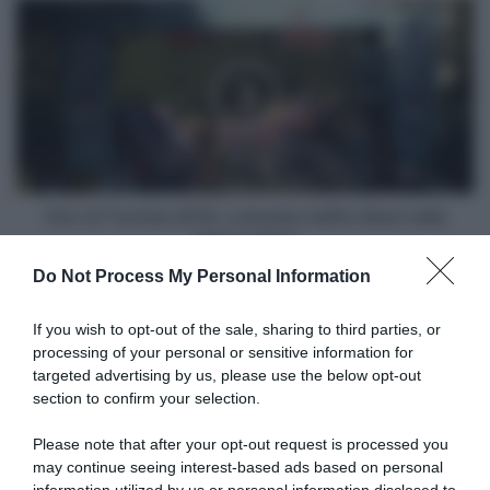
di
Giro
Alaphilippe
di
Turchia
2018,
Lutsenko
beffa
Ulissi
nella
tappa
regina
Giro di Turchia 2018, Lutsenko beffa Ulissi nella
tappa regina
Do Not Process My Personal Information
Articoli correlati
If you wish to opt-out of the sale, sharing to third parties, or
processing of your personal or sensitive information for
targeted advertising by us, please use the below opt-out
section to confirm your selection.
Please note that after your opt-out request is processed you
may continue seeing interest-based ads based on personal
CicloMercato, Andry Grivko