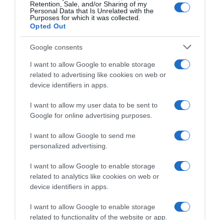
sufficienti per dimostrare
voltare pagina”
Retention, Sale, and/or Sharing of my
che posso ancora avere un
Personal Data that Is Unrelated with the
3 Ottobre 2023, 11:27
Purposes for which it was collected.
posto in gruppo”
Opted Out
15 Dicembre 2023, 17:39
Google consents
I want to allow Google to enable storage
related to advertising like cookies on web or
device identifiers in apps.
I want to allow my user data to be sent to
Google for online advertising purposes.
Israel-Premier Tech, Jakob
Israel-PremierTech, obiettivo
Fuglsang potrebbe tornare a
Ardenne per Jakob Fuglsang
I want to allow Google to send me
correre al Giro di Ungheria:
malgrado l’infiammazione
personalized advertising.
“Sono estremamente
testicolare
motivato”
8 Marzo 2023, 10:16
I want to allow Google to enable storage
9 Aprile 2023, 14:18
related to analytics like cookies on web or
device identifiers in apps.
I want to allow Google to enable storage
related to functionality of the website or app.