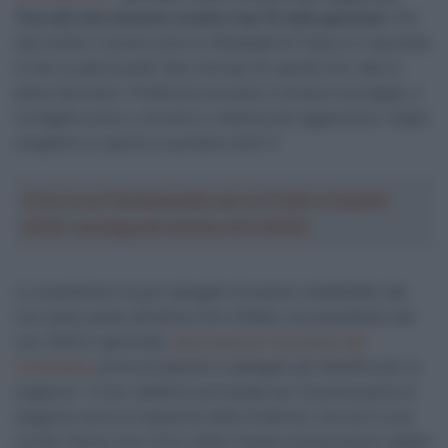
Tour più che ottenere un’altra top 10 nella generale
. Per
due motivi: il primo sono le Olimpiadi di Tokyo e il secondo
è che so già di poter fare una top 10, quindi non vale la
pena riprovarci. Preferisco provare a vincere una tappa, o
la maglia a pois o correre in maniera più aggressiva. Voglio
scegliere un giorno e puntare tutto lì”.
Crea la tua Fantasquadra per la Vuelta a España
2026: montepremi minimo di 5.000€!
Lo scandinavo ha poi spiegato di essere soddisfatto dal
suo sesto posto all’ultimo Giro d’Italia, ma soprattutto del
suo 2020 in generale,
dove spicca il successo del
Lombardia
, prima di passare a spiegare gli obiettivi per la
stagione: “Il mio obiettivo principale per la prima parte di
stagione sono le Classiche delle Ardenne, ma non è una
novità. Penso che il Giro delle Fiandre possa essere adatto