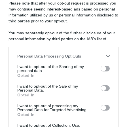
di
Please note that after your opt-out request is processed you
cosa
may continue seeing interest-based ads based on personal
si
information utilized by us or personal information disclosed to
Jakob Fuglsang se la prende
Israel-Premier Tech, Jakob
è
con le moto in gara: “Sono
Fuglsang chiuderà la carriera
third parties prior to your opt-out.
parlato
determinanti più di qualsiasi
da professionista alla fine del
altra cosa. Van Der Poel non
Giro d’Italia 2025
alla
You may separately opt-out of the further disclosure of your
avrebbe vinto l’E3 senza una
riunione
30 Maggio 2025, 11:12
personal information by third parties on the IAB’s list of
moto davanti”
sulla
downstream participants.
2 Aprile 2026, 12:25
sicurezza"
Personal Data Processing Opt Outs
This information may also be disclosed by us to third parties
on the IAB’s List of Downstream Participants that may further
I want to opt-out of the Sharing of my
disclose it to other third parties.
personal data.
Opted In
Please note that this website/app uses one or more Google
services and may gather and store information including but
I want to opt-out of the Sale of my
Personal Data.
not limited to your visit or usage behaviour. You may click to
Opted In
grant or deny consent to Google and its third-party tags to
use your data for below specified purposes in below Google
I want to opt-out of processing my
Israel-Premier Tech, Jakob
Israel-Premier Tech, Jakob
consent section.
Personal Data for Targeted Advertising.
Fuglsang vorrebbe
Fuglsang: “Per me è una
Opted In
proseguire fino a fine 2025:
stagione da buttare nel
“Spero di ottenere risultati
cestino, spero di riuscire a
I want to opt-out of Collection, Use,