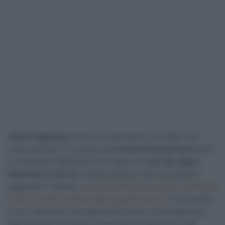
Jakob Fuglsang
è pronto a cominciare il suo 2021 con
nuove priorità. Il corridore dell’
Astana-PremierTech
farà il
suo debutto stagionale tra tre giorni al
Tour des Alpes
Maritimes et du Var
, avendo già ben chiari gli obiettivi
stagionali. Il danese
aveva già dichiarato qualche settimana
fa di non volere puntare alla classifica nei GT
e ha ribadito
le sue intenzioni alla vigilia della prima corsa stagionale,
aggiungendo di puntare ai successi di tappa e poi alle