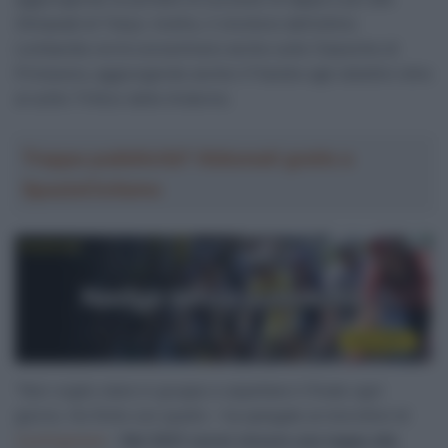
Olimpiadi di Tokyo. Inoltre, il vincitore dell’ultimo
Lombardia vorrà concentrarsi anche sulle Classiche di
Primavera, aggiungendo anche il Fiandre agli obiettivi oltre
al solito Trittico delle Ardenne.
Troppa pubblicità? Abbonati gratis a
SpazioCiclismo
“Non voglio stare in gruppo e aspettare il finale ogni
giorno. Ho finito con quello – ha spiegato ai microfoni di
Cyclingnews
–
Nel 2021 vorrei vincere una tappa alla