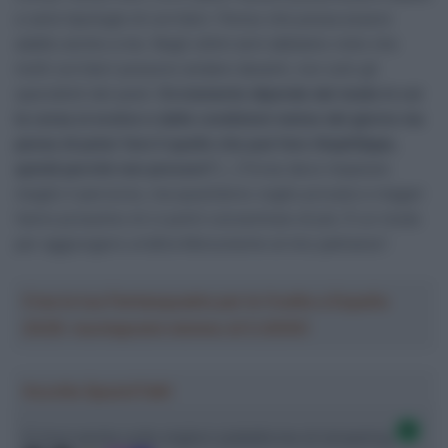
a varie tipologie di corridori. Penso che possa essere
adatto anche a me. Negli ultimi anni abbiamo visto che
molti corridori possono andare davanti, non solo gli
specialisti del pavé.
Ovviamente dipende dal modo in cui
la corsa si evolve e dalle condizioni meteo del giorno ma
penso di poter fare lì quello che può fare Alaphilippe,
quindi perché non provare?
[…] Forse devo imparare
meglio il percorso, ma quest’anno voglio provare e magari
l’anno prossimo mi ci potrò concentrare di più. È un modo
per aggiungere un’altra Monumento al mio palmares”.
Crea la tua Fantasquadra per la Vuelta a España
2026: montepremi minimo di 5.000€!
Ascolta SpazioTalk!
Ci trovi anche sulle migliori piattaforme di streaming