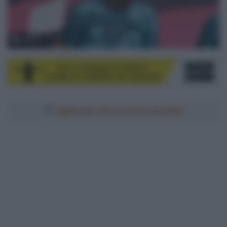
© Sirotti
Aggiungici alle tue fonti preferite