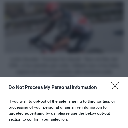
Se
Lotto
non
Soudal,
ci
Thomas
credessi,
De
non
Gendt:
andrei
"Non
più
mi
in
fido
bici"
del
CPA,
Lotto Soudal, Thomas De Gendt: "Non mi fido del
ci
CPA, ci ha mentito più volte. Gilbert non ci ha fatto
ha
sapere di cosa si è parlato alla riunione sulla
mentito
sicurezza"
più
Do Not Process My Personal Information
volte.
Gilbert
Articoli correlati
non
If you wish to opt-out of the sale, sharing to third parties, or
ci
processing of your personal or sensitive information for
ha
targeted advertising by us, please use the below opt-out
fatto
section to confirm your selection.
sapere