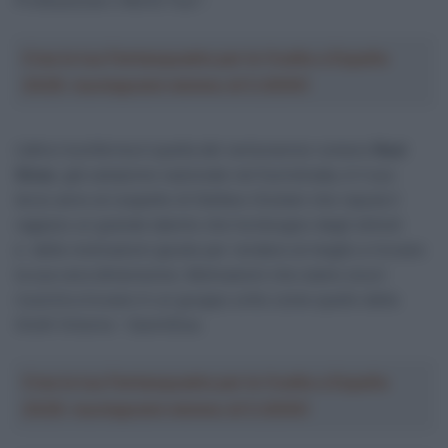
Professional o World Tour”.
Crea la tua Fantasquadra per la Vuelta a España
2026: montepremi minimo di 5.000€!
L’altra riconferma è quella del ventunenne rumeno
Raul
Sinza
. già campione nazionale nel fuoristrada, è il suo
terzo anno al cospetto di Stefano Giuliani che reputa il
ragazzo un grande talento che ha bisogno degli stimoli
e delle motivazioni giuste per rendere al meglio e trovare
la sua vera dimensione. Motivazioni che siamo sicuri
riuscirà a trovare in un gruppo unito come quello della
Giotti Victoria – SaviniDue.
Crea la tua Fantasquadra per la Vuelta a España
2026: montepremi minimo di 5.000€!