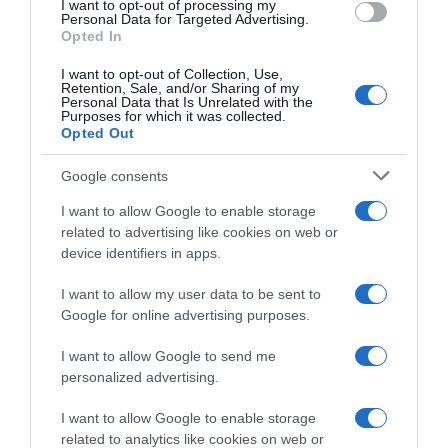
I want to opt-out of processing my
rinnovo per Alexander
quando era un promettente
consent section.
Personal Data for Targeted Advertising.
Konychev: “Spero di ripagare
Volto Nuovo del ciclismo
Opted In
la fiducia e ottenere risultati
15 Novembre 2021, 9:56
importanti”
I want to opt-out of Collection, Use,
Retention, Sale, and/or Sharing of my
25 Novembre 2021, 10:42
Personal Data that Is Unrelated with the
Purposes for which it was collected.
Opted Out
Google consents
I want to allow Google to enable storage
related to advertising like cookies on web or
device identifiers in apps.
I want to allow my user data to be sent to
Giotti Victoria-Savini Due,
Intermarché-Wanty-Gobert,
Google for online advertising purposes.
Andrea Guardini si ritira
presi i giovani Julius
Johansen e Hugo Page
I want to allow Google to send me
14 Novembre 2021, 9:31
7 Settembre 2021, 15:54
personalized advertising.
I want to allow Google to enable storage
related to analytics like cookies on web or