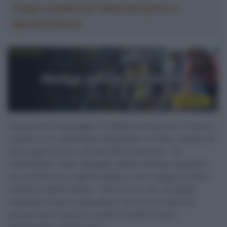
Troppa pubblicità? Abbonati gratis a
SpazioCiclismo
“Nonostante il passaggio di categoria Andrea si è rimesso
in gioco e si è ambientato alla grande nel team, sintomo di
tanta voglia di fare e grande determinazione – ha
commentato il team manager Stefano Giuliani riguardo il
suo corridore più rappresentativo, che si augura di poter
rilanciare ulteriormente – Sono sicuro che nel giusto
ambiente riuscirà a dimostrare che è un corridore di
grande valore ancora in grado di ambire a team