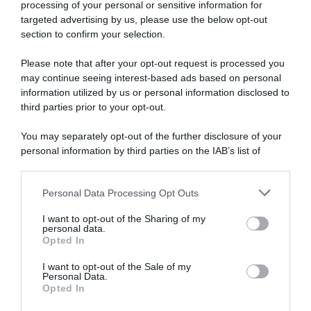
processing of your personal or sensitive information for
targeted advertising by us, please use the below opt-out
section to confirm your selection.
Please note that after your opt-out request is processed you
may continue seeing interest-based ads based on personal
Ciclomercato 2022:
information utilized by us or personal information disclosed to
Fernandez, Malnasi, Sens,
third parties prior to your opt-out.
Da velocista a meccanico
Szarka
della nazionale su pista, la
18 Dicembre 2021, 15:29
svolta di Andrea Guardini: “È
You may separately opt-out of the further disclosure of your
nato un bel feeling con gli
personal information by third parties on the IAB’s list of
atleti”
downstream participants.
24 Settembre 2024, 16:54
Personal Data Processing Opt Outs
This information may also be disclosed by us to third parties
on the IAB’s List of Downstream Participants that may further
I want to opt-out of the Sharing of my
disclose it to other third parties.
personal data.
Opted In
Please note that this website/app uses one or more Google
services and may gather and store information including but
I want to opt-out of the Sale of my
Personal Data.
not limited to your visit or usage behaviour. You may click to
Opted In
grant or deny consent to Google and its third-party tags to
use your data for below specified purposes in below Google
BikeExchange-Jayco,
Andrea Guardini, l’intervista