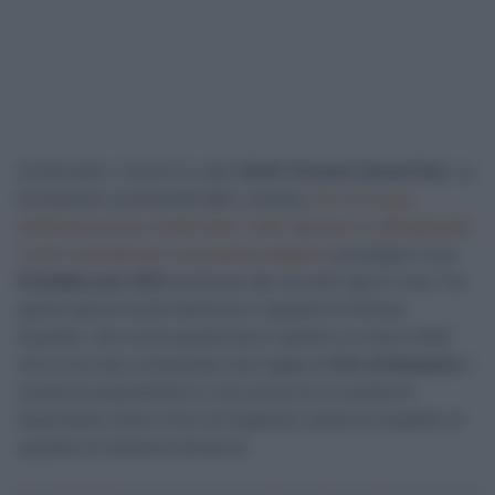
Continuano i rinnovi in caso
Giotti Victoria-Savini Due
. La
formazione continental italo-rumena,
che la scorsa
settimana aveva confermato i main sponsor e ufficializzato
i primi contratti per la prossima stagione
prosegue il suo
CicloMercato 2021
partendo dai corridori già in rosa. Tra
questi spicca la permanenza in squadra di Andrea
Guardini, che vuole quantomeno ripetere un buon 2020
che lo ha visto conquistare due tappe al
Giro di Romania
e
numerosi piazzamenti in una corsa con un parterre
importante come il Giro di Ungheria, anche al cospetto di
squadre di massima divisione.