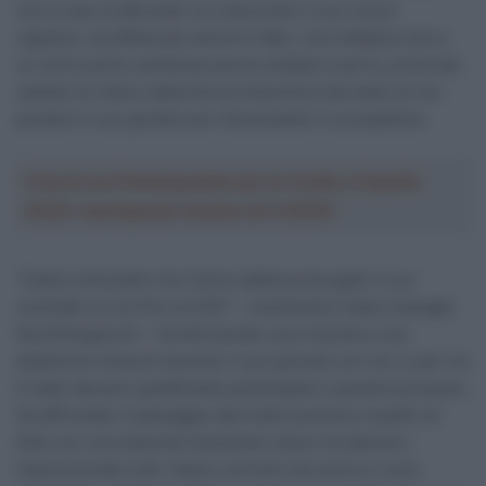
non a caso la Movistar ne voleva fare il suo nuovo
capitano, da affiancare ad Enric Mas. Una trattativa che a
un certo punto sembrava anche andata in porto, prima del
cambio di rotta e della ferma intenzione del team di non
perdere il suo gioiello più interessante in prospettiva.
Crea la tua Fantasquadra per la Vuelta a España
2026: montepremi minimo di 5.000€!
“Siamo entusiasti che Carlos abbia prolungato il suo
contratto co noi fino al 2027 – commenta il team manager
Rod Ellingworth – Ha dimostrato una crescita e una
dedizione notevoli durante il suo periodo con noi, e per noi
è stato davvero gratificante partecipare a questo processo.
Ha affrontato il passaggio dal livello juniores a quello di
élite con una maturità raramente vista e ha davvero
impressionato tutti. Siamo convinti che avrà un ruolo