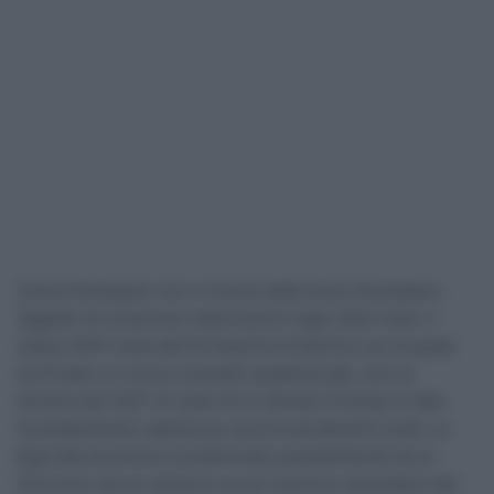
Carlos Rodriguez non si muove dalla Ineos Grenadiers.
Oggetto di numerose indiscrezioni negli ultimi mesi, il
classe 2001 resta alla formazione britannica con la quale
ha firmato un nuovo contratto quadriennale, sino al
termine del 2027. Al netto di un Geraint Thomas in fase
inevitabilmente calante pur ancora ad altissimi livelli, un
Egan Bernal ancora condizionato pesantemente da un
infortunio da cui nessuno sa se riuscirà a riprendersi del