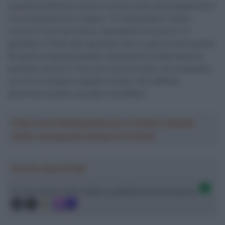
squadra britannica, poterne ora far parte da protagonista è
il coronamento di un sogno: “Fin da bambino volevo
correre il Tour de France. Guardando la corsa in TV
guardavo il Team Sky sperando che un giorno avrei potuto
far parte di questa squadra. Quest’anno è stato davvero
speciale correre il Tour, per la prima volta, con la squadra
con cui ho sempre sognato di stare. Mi è difficile
descrivere quanto sia stato incredibile”.
Crea la tua Fantasquadra per la Vuelta a España
2026: montepremi minimo di 5.000€!
Ascolta SpazioTalk!
Ci trovi anche sulle migliori piattaforme di streaming