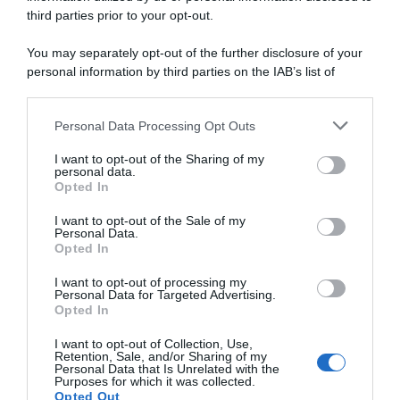
Rodriguez prossimo a
third parties prior to your opt-out.
26 Novembre 2025, 20:00
tornare in gara dopo più di 6
mesi di stop: esordio in
You may separately opt-out of the further disclosure of your
Provenza, possibile la
personal information by third parties on the IAB’s list of
doppietta Tour – Vuelta
downstream participants.
7 Febbraio 2026, 11:52
Personal Data Processing Opt Outs
This information may also be disclosed by us to third parties
on the IAB’s List of Downstream Participants that may further
I want to opt-out of the Sharing of my
disclose it to other third parties.
personal data.
Opted In
Please note that this website/app uses one or more Google
services and may gather and store information including but
I want to opt-out of the Sale of my
Personal Data.
not limited to your visit or usage behaviour. You may click to
Opted In
grant or deny consent to Google and its third-party tags to
use your data for below specified purposes in below Google
I want to opt-out of processing my
Movistar, il mancato arrivo di
Tour de France 2025, Carlos
consent section.
Personal Data for Targeted Advertising.
Carlos Rodriguez è valso un
Rodriguez si ritira per la
Opted In
indennizzo di 4 milioni da
frattura del bacino
parte della Ineos Grenadiers
24 Luglio 2025, 9:53
I want to opt-out of Collection, Use,
Retention, Sale, and/or Sharing of my
31 Luglio 2025, 9:09
Personal Data that Is Unrelated with the
Purposes for which it was collected.
Opted Out