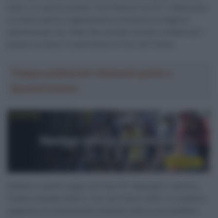
tutto e un ancora acerbo Tom Pidcock nei GT, il talentuoso
corridore iberico rappresenta al momento la migliore
speranza per l’ex Team Sky di poter tornare a lottare per i
grandi successi, in particolare al Tour de France.
Troppa pubblicità? Abbonati gratis a
SpazioCiclismo
Settimo e quinto negli unici due GT disputati in carriera,
Vuelta a España 2022 e Tour de France 2023, lo scalatore
spagnolo ha chiaramente mostrato tutte le sue qualità e