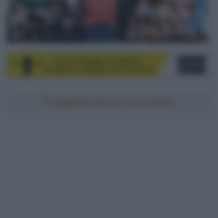
© ASO / Pauline Ballet
Aggiungici alle tue fonti preferite