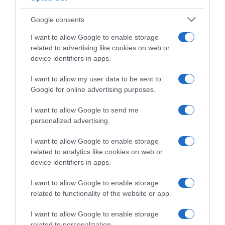
Google consents
I want to allow Google to enable storage
related to advertising like cookies on web or
device identifiers in apps.
I want to allow my user data to be sent to
Google for online advertising purposes.
Spagna, Miguel Induráin su
Ineos Grenadiers, Carlos
Juan Ayuso e Carlos
Rodríguez: “La squadra sta
I want to allow Google to send me
Rodríguez: “Sono fra i 10
subendo cambiamenti
personalized advertising.
migliori al mondo, ma oggi se
importanti per tornare a
non vinci non sei molto
essere un riferimento”
I want to allow Google to enable storage
considerato”
29 Dicembre 2024, 13:10
related to analytics like cookies on web or
21 Gennaio 2025, 17:12
device identifiers in apps.
I want to allow Google to enable storage
related to functionality of the website or app.
Commenta
I want to allow Google to enable storage
related to personalization.