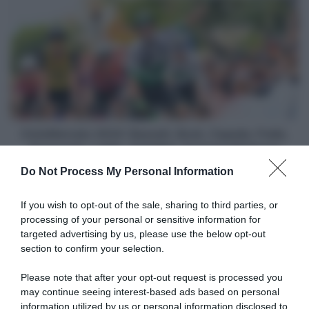
CicloMercato
cruciale
2024:
del
Bassett,
treno
Bock,
per
Cepeda,
le
Fraile,
volate,
Grygowski,
ma
Leitão,
anche
Pollefliet,
in
Svestad-
CicloMercato 2024: Bassett, Bock, Cepeda, Fraile,
grado
Bårdseng
Grygowski, Leitão, Pollefliet, Svestad-Bårdseng
di
Do Not Process My Personal Information
vincere"
Articoli correlati
If you wish to opt-out of the sale, sharing to third parties, or
processing of your personal or sensitive information for
targeted advertising by us, please use the below opt-out
section to confirm your selection.
Please note that after your opt-out request is processed you
may continue seeing interest-based ads based on personal
information utilized by us or personal information disclosed to
Ineos Grenadiers, Carlos
Le delusioni del 2025