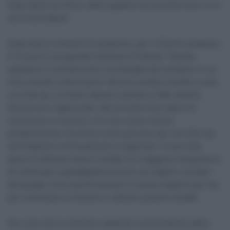
importante nel futuro della squadra nei prossimi anni: è un
vero fuoriclasse”.
Dopo alcuni momenti di esitazione, per il 22enne andaluso
il rinnovo è una grande iniezione di fiducia: “Questa
squadra si è sentita come una famiglia dal momento in cui
sono entrato a farne parte. Mi sono sempre sentito a casa
con tutti qui, mi hanno davvero accolto e fatto sentire
benvenuto e apprezzato. Nei prossimi anni spero di
continuare a crescere, non solo come ciclista
professionista, ma anche come persona: per me tutto sta
nell’imparare continuamente a migliorare. A mia volta,
spero di ottenere buoni risultati con maggiore frequenza e
di continuare a guadagnare terreno sui migliori corridori
del gruppo. Ecco perché questo è il posto migliore per me
per continuare a crescere e ottenere grandi risultati”.
Per colui che è cresciuto vedendo la dominazione della