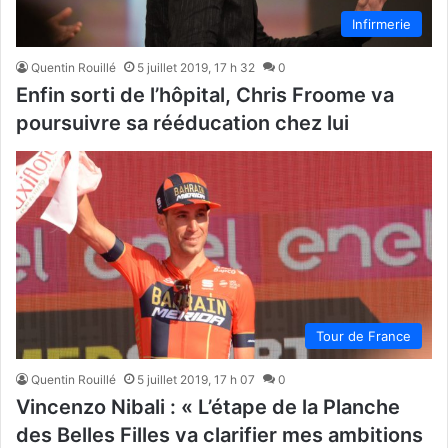
Infirmerie
Quentin Rouillé
5 juillet 2019, 17 h 32
0
Enfin sorti de l’hôpital, Chris Froome va
poursuivre sa rééducation chez lui
Tour de France
Quentin Rouillé
5 juillet 2019, 17 h 07
0
Vincenzo Nibali : « L’étape de la Planche
des Belles Filles va clarifier mes ambitions