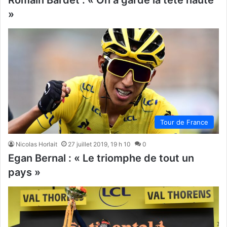
Romain Bardet : « On a gardé la tête haute
»
Tour de France
Nicolas Horlait
27 juillet 2019, 19 h 10
0
Egan Bernal : « Le triomphe de tout un
pays »