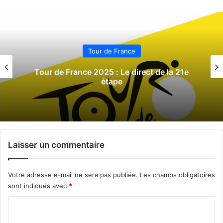
Tour de France
Tour de France 2025 : Le direct de la 21e
étape
Laisser un commentaire
Votre adresse e-mail ne sera pas publiée.
Les champs obligatoires
sont indiqués avec
*
C
o