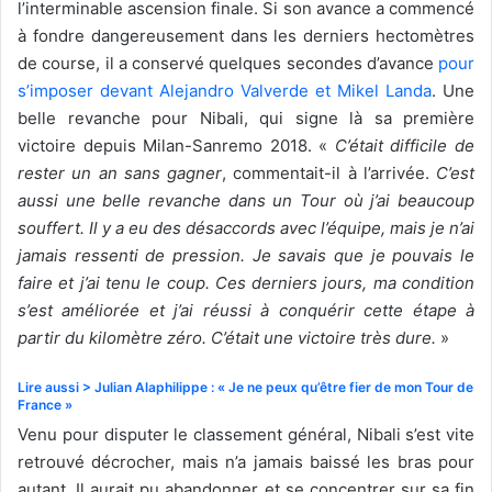
l’interminable ascension finale. Si son avance a commencé
à fondre dangereusement dans les derniers hectomètres
de course, il a conservé quelques secondes d’avance
pour
s’imposer devant Alejandro Valverde et Mikel Landa
. Une
belle revanche pour Nibali, qui signe là sa première
victoire depuis Milan-Sanremo 2018. «
C’était difficile de
rester un an sans gagner
, commentait-il à l’arrivée.
C’est
aussi une belle revanche dans un Tour où j’ai beaucoup
souffert. Il y a eu des désaccords avec l’équipe, mais je n’ai
jamais ressenti de pression. Je savais que je pouvais le
faire et j’ai tenu le coup. Ces derniers jours, ma condition
s’est améliorée et j’ai réussi à conquérir cette étape à
partir du kilomètre zéro. C’était une victoire très dure.
»
Lire aussi > Julian Alaphilippe : « Je ne peux qu’être fier de mon Tour de
France »
Venu pour disputer le classement général, Nibali s’est vite
retrouvé décrocher, mais n’a jamais baissé les bras pour
autant. Il aurait pu abandonner et se concentrer sur sa fin