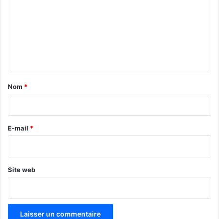
m
m
e
n
t
a
Nom
*
i
r
e
E-mail
*
*
Site web