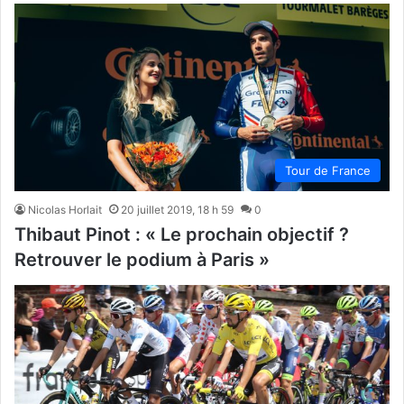
Tour de France
Nicolas Horlait
20 juillet 2019, 18 h 59
0
Thibaut Pinot : « Le prochain objectif ?
Retrouver le podium à Paris »