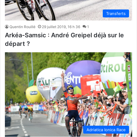
Transferts
Quentin Rouillé
29 juillet 2019, 16 h 36
1
Arkéa-Samsic : André Greipel déjà sur le
départ ?
Adriatica Ionica Race