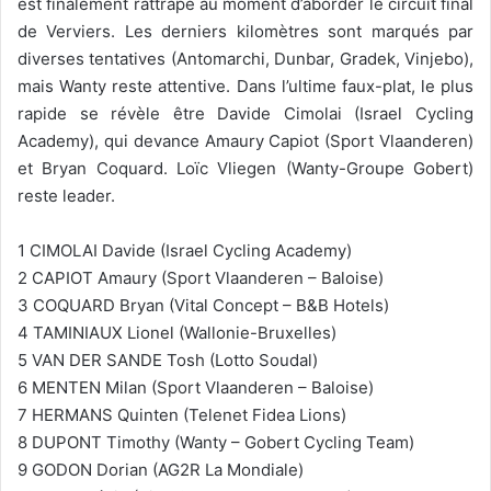
est finalement rattrapé au moment d’aborder le circuit final
de Verviers. Les derniers kilomètres sont marqués par
diverses tentatives (Antomarchi, Dunbar, Gradek, Vinjebo),
mais Wanty reste attentive. Dans l’ultime faux-plat, le plus
rapide se révèle être Davide Cimolai (Israel Cycling
Academy), qui devance Amaury Capiot (Sport Vlaanderen)
et Bryan Coquard. Loïc Vliegen (Wanty-Groupe Gobert)
reste leader.
1 CIMOLAI Davide (Israel Cycling Academy)
2 CAPIOT Amaury (Sport Vlaanderen – Baloise)
3 COQUARD Bryan (Vital Concept – B&B Hotels)
4 TAMINIAUX Lionel (Wallonie-Bruxelles)
5 VAN DER SANDE Tosh (Lotto Soudal)
6 MENTEN Milan (Sport Vlaanderen – Baloise)
7 HERMANS Quinten (Telenet Fidea Lions)
8 DUPONT Timothy (Wanty – Gobert Cycling Team)
9 GODON Dorian (AG2R La Mondiale)