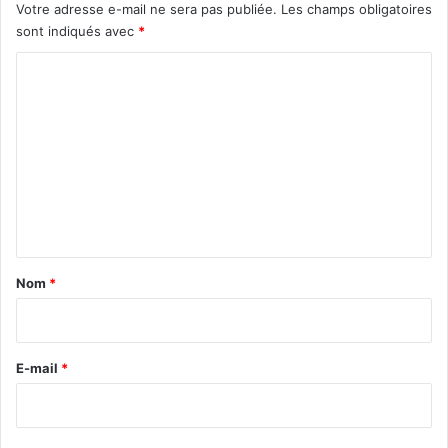
Votre adresse e-mail ne sera pas publiée.
Les champs obligatoires
sont indiqués avec
*
C
o
m
m
e
n
t
a
Nom
*
i
r
e
E-mail
*
*