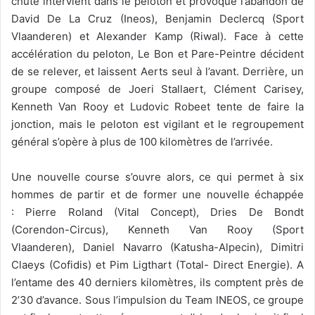
chute intervient dans le peloton et provoque l’abandon de
David De La Cruz (Ineos), Benjamin Declercq (Sport
Vlaanderen) et Alexander Kamp (Riwal). Face à cette
accélération du peloton, Le Bon et Pare-Peintre décident
de se relever, et laissent Aerts seul à l’avant. Derrière, un
groupe composé de Joeri Stallaert, Clément Carisey,
Kenneth Van Rooy et Ludovic Robeet tente de faire la
jonction, mais le peloton est vigilant et le regroupement
général s’opère à plus de 100 kilomètres de l’arrivée.
Une nouvelle course s’ouvre alors, ce qui permet à six
hommes de partir et de former une nouvelle échappée
: Pierre Roland (Vital Concept), Dries De Bondt
(Corendon-Circus), Kenneth Van Rooy (Sport
Vlaanderen), Daniel Navarro (Katusha-Alpecin), Dimitri
Claeys (Cofidis) et Pim Ligthart (Total- Direct Energie). A
l’entame des 40 derniers kilomètres, ils comptent près de
2’30 d’avance. Sous l’impulsion du Team INEOS, ce groupe