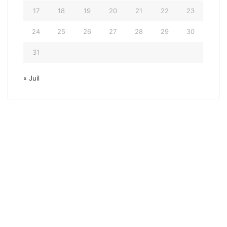
17
18
19
20
21
22
23
24
25
26
27
28
29
30
31
« Juil
Tour du P
7 octobre 20
Tour du Piémont 