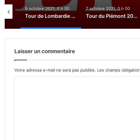
0 h 00
9 octobre 2021, 0 h 00
7 octobre 2021, 0 h 00
Paris-Tours 2021 : Le direct
Tour de Lombardie 2021 : Le direct
Tour du Piémont 2021 : Le direct
Laisser un commentaire
Votre adresse e-mail ne sera pas publiée.
Les champs obligatoi
C
o
m
m
e
n
t