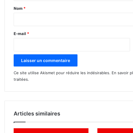
a
Nom
*
i
r
e
E-mail
*
*
Ce site utilise Akismet pour réduire les indésirables.
En savoir p
traitées
.
Articles similaires