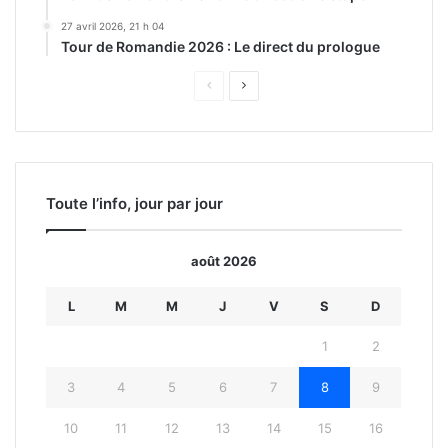
27 avril 2026, 21 h 04
Tour de Romandie 2026 : Le direct du prologue
Page
Page
précédente
suivante
Toute l’info, jour par jour
août 2026
L
M
M
J
V
S
D
1
2
3
4
5
6
7
8
9
10
11
12
13
14
15
16