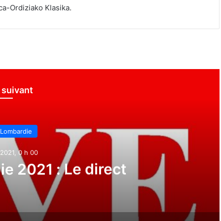
ca-Ordiziako Klasika.
e suivant
 Lombardie
2021, 0 h 00
e 2021 : Le direct