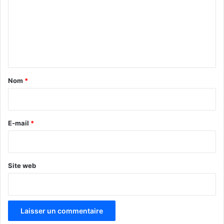
m
m
e
n
t
a
Nom
*
i
r
e
E-mail
*
*
Site web