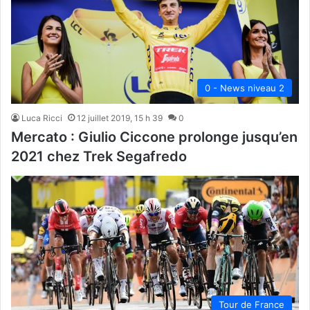
0 - News niveau 2
Luca Ricci
12 juillet 2019, 15 h 39
0
Mercato : Giulio Ciccone prolonge jusqu’en
2021 chez Trek Segafredo
Tour de France