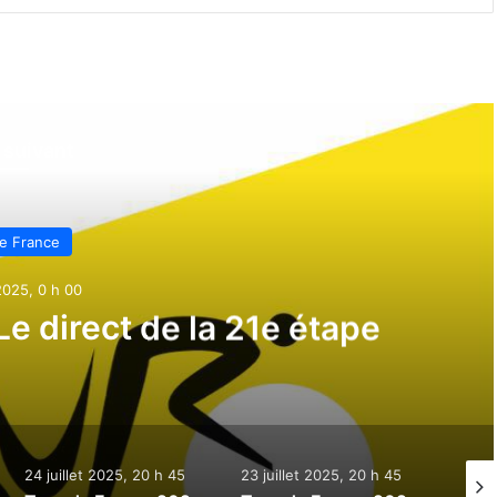
e suivant
e France
 2025, 0 h 00
e direct de la 21e étape
24 juillet 2025, 20 h 45
23 juillet 2025, 20 h 45
22 ju