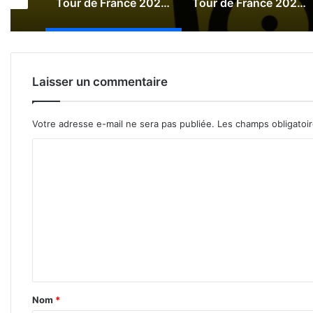
Tour de France 2026 : Le direct
Tour de France 2025 : Le direct de la 21e étape
Tour de France 2025 : Le direct de la 20e étape
Laisser un commentaire
Votre adresse e-mail ne sera pas publiée.
Les champs obligatoi
C
o
m
m
e
n
t
a
Nom
*