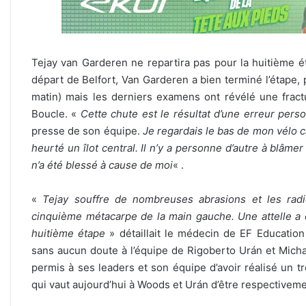
Tejay van Garderen ne repartira pas pour la huitième 
départ de Belfort, Van Garderen a bien terminé l’étape, pl
matin) mais les derniers examens ont révélé une fractu
Boucle. «
Cette chute est le résultat d’une erreur pers
presse de son équipe.
Je regardais le bas de mon vélo ca
heurté un îlot central. Il n’y a personne d’autre à blâ
n’a été blessé à cause de moi
« .
«
Tejay souffre de nombreuses abrasions et les rad
cinquième métacarpe de la main gauche. Une attelle a 
huitième étape
» détaillait le médecin de EF Educatio
sans aucun doute à l’équipe de Rigoberto Urán et Michael
permis à ses leaders et son équipe d’avoir réalisé un 
qui vaut aujourd’hui à Woods et Urán d’être respective