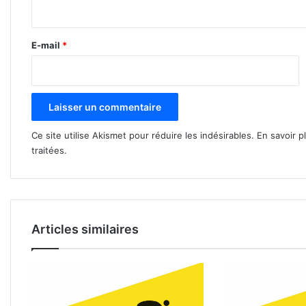
i
r
e
E-mail
*
*
Ce site utilise Akismet pour réduire les indésirables.
En savoir p
traitées
.
Articles similaires