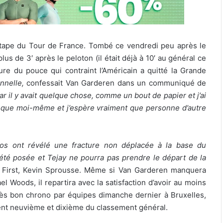
étape du Tour de France. Tombé ce vendredi peu après le
us de 3′ après le peloton (il était déjà à 10′ au général ce
re du pouce qui contraint l’Américain a quitté la Grande
onnelle,
confessait Van Garderen dans un communiqué de
r il y avait quelque chose, comme un bout de papier et j’ai
mer que moi-même et j’espère vraiment que personne d’autre
ios ont révélé une fracture non déplacée à la base du
été posée et Tejay ne pourra pas prendre le départ de la
n First, Kevin Sprousse. Même si Van Garderen manquera
 Woods, il repartira avec la satisfaction d’avoir au moins
très bon chrono par équipes dimanche dernier à Bruxelles,
ment neuvième et dixième du classement général.