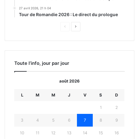
27 avril 2026, 21 h 04
Tour de Romandie 2026 : Le direct du prologue
Page
Page
précédente
suivante
Toute l’info, jour par jour
août 2026
L
M
M
J
V
S
D
1
2
3
4
5
6
7
8
9
10
11
12
13
14
15
16