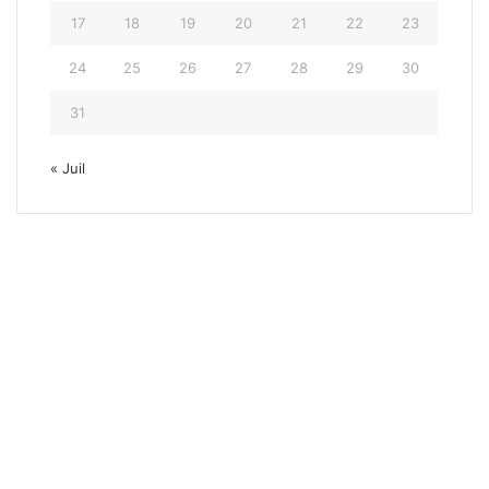
17
18
19
20
21
22
23
24
25
26
27
28
29
30
31
« Juil
Tour de 
25 juillet 20
Tour de France 2025 : Le
illet 2025, 20 h 45
21 juillet 2025, 18 h 58
19 juillet 2025