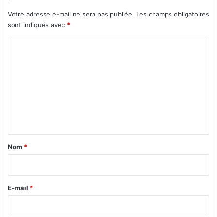
Votre adresse e-mail ne sera pas publiée.
Les champs obligatoires
sont indiqués avec
*
C
o
m
m
e
n
t
a
Nom
*
i
r
e
E-mail
*
*