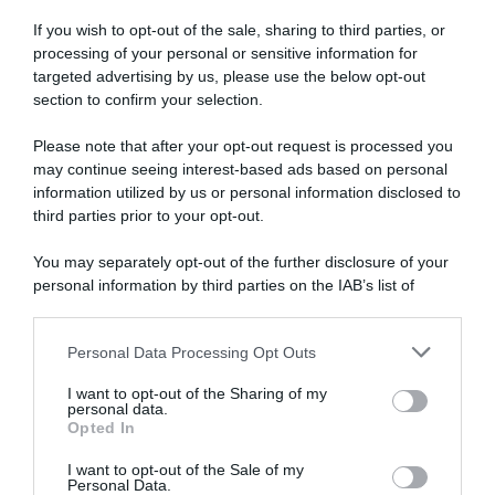
28 Marzo 2024, 12:35
If you wish to opt-out of the sale, sharing to third parties, or
processing of your personal or sensitive information for
targeted advertising by us, please use the below opt-out
section to confirm your selection.
Please note that after your opt-out request is processed you
may continue seeing interest-based ads based on personal
information utilized by us or personal information disclosed to
Lidl-Trek, l’amarezza di
Jasper Stuyven dopo la
third parties prior to your opt-out.
caduta e il conseguente
infortunio: “Forse ero nella
You may separately opt-out of the further disclosure of your
miglior forma della mia vita”
personal information by third parties on the IAB’s list of
28 Marzo 2024, 11:35
downstream participants.
Personal Data Processing Opt Outs
This information may also be disclosed by us to third parties
on the IAB’s List of Downstream Participants that may further
I want to opt-out of the Sharing of my
disclose it to other third parties.
personal data.
Opted In
Please note that this website/app uses one or more Google
services and may gather and store information including but
I want to opt-out of the Sale of my
Personal Data.
not limited to your visit or usage behaviour. You may click to