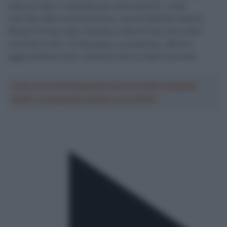
stato portato in ospedale per accertamenti., come
riportato dalla sua formazione, mentre Michele Gazzoli,
Biniam Girmay, Harry Sweeny e Alex Kirsch sono stati
costretti al ritiro. Si attendono, ovviamente, ulteriori
aggiornamenti sulle condizioni dei corridori coinvolti.
Crea la tua Fantasquadra per la Vuelta a España
2026: montepremi minimo di 5.000€!