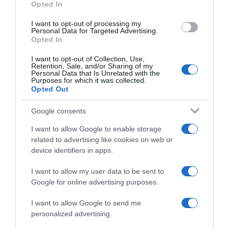
Opted In
grant or deny consent to Google and its third-party tags to
use your data for below specified purposes in below Google
I want to opt-out of processing my
Dwars door Vlaanderen
VIDEO: Highlights Dwars
consent section.
Personal Data for Targeted Advertising.
2024, il bollettino della
door Vlaanderen Donne
Opted In
caduta: oltre a Van Aert,
2024
fratture anche per Stuyven e
27 Marzo 2024, 19:35
I want to opt-out of Collection, Use,
Gazzoli – Niente di rotto per
Retention, Sale, and/or Sharing of my
Pedersen e Girmay
Personal Data that Is Unrelated with the
Purposes for which it was collected.
27 Marzo 2024, 19:50
Opted Out
Google consents
I want to allow Google to enable storage
related to advertising like cookies on web or
device identifiers in apps.
I want to allow my user data to be sent to
Google for online advertising purposes.
VIDEO: Highlights Dwars
door Vlaanderen 2024
I want to allow Google to send me
27 Marzo 2024, 19:30
personalized advertising.