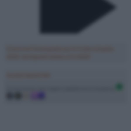
Crea la tua Fantasquadra per la Vuelta a España
2026: montepremi minimo di 5.000€!
Ascolta SpazioTalk!
Ci trovi anche sulle migliori piattaforme di streaming