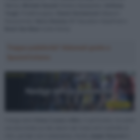
Wanty),
Michele Gazzoli
(Astana Qazaqstan),
Anthony
Turgis
(TotalEnergies),
Gianni Vermeersch
(Alpecin-
Deceuninck),
Harry Sweeny
(EF Education-EasyPost) e
Brent Van Moer
(Lotto Dstny).
Troppa pubblicità? Abbonati gratis a
SpazioCiclismo
Il belga della
Visma | Lease a Bike
, in particolare, ha subìto
una dura botta sul lato destro del corpo ed è costretto al
ritiro, portato via in ambulanza. Anche
Jasper Stuyven
è