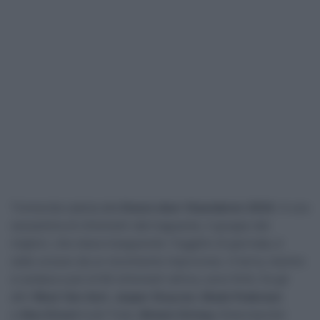
Tremenda caduta alla
Dwars door Vlaanderen 2024
. A una
sessantina di chilometri dal traguardo, il gruppo dei
migliori, che stava inseguendo i fuggitivi di giornata, è
stato scosso da un movimento improvviso. A terra, mentre
si andava a più di 60 chilometri all’ora, sono finiti, fra gli
altri
Wout Van Aert
,
Jasper Stuyven
,
Mads Pedersen
e
Alex Kirsch
(Lidl-Trek),
Biniam Girmay
(Intermarché-