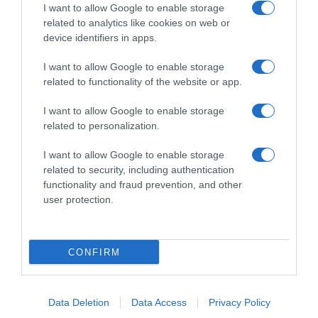
I want to allow Google to enable storage
related to analytics like cookies on web or
device identifiers in apps.
I want to allow Google to enable storage
related to functionality of the website or app.
Commenta
I want to allow Google to enable storage
related to personalization.
I want to allow Google to enable storage
© Copyright 2026, All Rights Reserved Designed by
related to security, including authentication
functionality and fraud prevention, and other
©SpazioCiclismo
Preferenze Privacy
user protection.
Contatti
Redazione
Privacy & Cookie Policy
Pubblicità
Lavora con noi
VeloPro
CONFIRM
Facebook
X
You
Apple
Spotify
Google
Telegram
RSS
Tube
Play
Data Deletion
Data Access
Privacy Policy