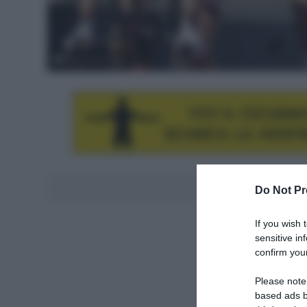
© Sunweb / Vos
Aggiungici al
Do Not Pr
If you wish 
sensitive in
confirm your
Please note
based ads b