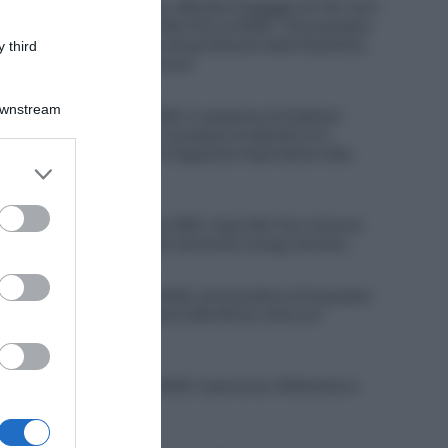
Soudal Quick-Step, ufficiale l’ingaggio di Tim Torn
Teutenberg, contratto fino al 2028: “Una squadra
con una tradizione straordinaria nelle Classiche,
 third
dove voglio migliorare”
6 Agosto 2026, 11:07
Downstream
Decathlon CMA CGM, il campione di biathlon
Émilien Jacquelin si prepara al debutto tra i
professionisti: “Un traguardo importante nella
er and store
mia carriera”
to grant or
6 Agosto 2026, 10:37
ed purposes
UAE Team Emirates XRG, Isaac Del Toro rinnova
fino al 2031, trovato l’accordo a lungo termine
6 Agosto 2026, 10:31
Bretagne Classic 2026, annunciate le 24 squadre
al via: presenti tutte le WorldTour oltre a 6
Professional
6 Agosto 2026, 9:55
Bretagne Classic 2026, il percorso (Altimetria e
Planimetria)