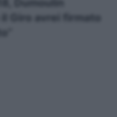
18, Dumoulin
il Giro avrei firmato
to”