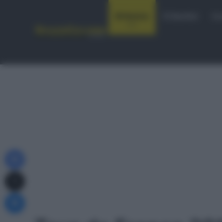
Notizie
Startlist
Co
Facebook
X
Messenger