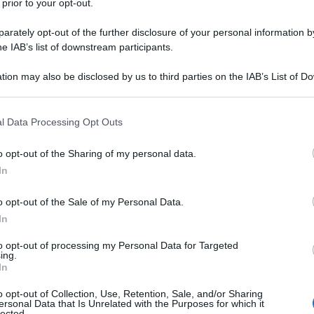
 prior to your opt-out.
rately opt-out of the further disclosure of your personal information by
he IAB’s list of downstream participants.
tion may also be disclosed by us to third parties on the IAB’s List of 
 that may further disclose it to other third parties.
 that this website/app uses one or more Google services and may gath
l Data Processing Opt Outs
 Dumoulin
. L’olandese è riuscito a essere protagonista sulle
including but not limited to your visit or usage behaviour. You may click 
 ripetere il proprio successo al Giro d’Italia. Alla fine il
 to Google and its third-party tags to use your data for below specifi
o opt-out of the Sharing of my personal data.
tato a casa due piazze d’onore, che lo proiettano
ogle consent section.
In
A 27 anni, con una maglia rosa in bacheca e i risultati di
sti da tenere d’occhio per le prossime stagioni. Per questo il
o opt-out of the Sale of my Personal Data.
vo, pur non essendo riuscito a scalzare un formidabile
In
to opt-out of processing my Personal Data for Targeted
ing.
In
azioCiclismo
o opt-out of Collection, Use, Retention, Sale, and/or Sharing
ersonal Data that Is Unrelated with the Purposes for which it
lected.