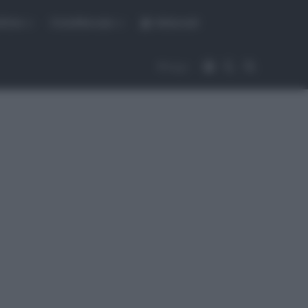
fiche
CicloMercato
Abbonati
Accedi
Cambia aspet
Cerca
Segui