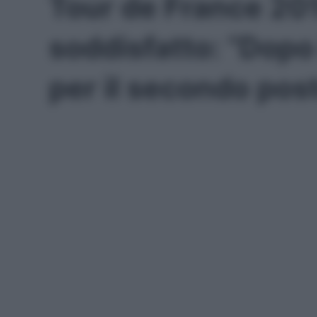
Tour de France 20
soddisfatto: “Dopo 
per il secondo pos