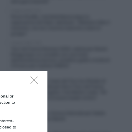
altre gare maschili”
6 Agosto 2026, 12:41
Picnic PostNL, il ds Rudi Kemna dopo la
separazione da Fabio Jakobsen: “Abbiamo fatto il
massimo, ma non riusciva neanche a stare in
gruppo”
6 Agosto 2026, 12:26
Tour de France Femmes 2026, caduta per Noemi
Rüegg dopo un contatto con una moto
dell’assistenza tecnica: cartellino giallo e multa di
214 euro per il pilota (VIDEO)
6 Agosto 2026, 12:13
UAE Emirates XRG, Isaac del Toro ha rifiutato di
correre il Giro d’Italia per fare il Tour de France
assieme a Tadej Pogačar. Il ds Matxín rivela: “Gli
sonal or
avevamo proposto di essere leader al Giro”
ection to
6 Agosto 2026, 11:47
Euskaltel-Euskadi, rinnovo biennale per Xabier
Berasategi e Gotzon Martín
nterest-
closed to
6 Agosto 2026, 11:23