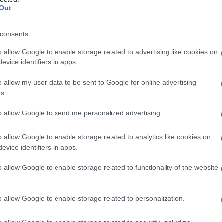
Out
consents
o allow Google to enable storage related to advertising like cookies on
evice identifiers in apps.
o allow my user data to be sent to Google for online advertising
s.
to allow Google to send me personalized advertising.
positivo della propria esperienza: “
Già prima della
o allow Google to enable storage related to analytics like cookies on
ed era più di quanto tutti noi sperassimo di ottenere. Finire
evice identifiers in apps.
olto felice del mio risultato.
Se qualcuno mi avesse detto
podio al Tour de France, avrei firmato immediatamente
“.
o allow Google to enable storage related to functionality of the website
a 2026: montepremi minimo di 5.000€!
o allow Google to enable storage related to personalization.
o allow Google to enable storage related to security, including