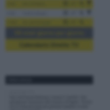
3-9/8
Giro di Polonia
4-8/8
Vuelta a Burgos
5-16/8
Giro del Portogallo
Gli orari giorno per giorno
Calendario Dirette TV
Ultimi articoli
6 Agosto 2026, 13:16
Tour de France Femmes, cresce il “partito” che
spinge per l’aumento del numero di tappe: “Ormai
c’è un interesse ben più grande rispetto a molte