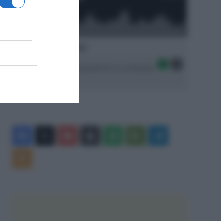
Ascolta SpazioTalk!
Seguici sulle migliori piattaforme di streaming:
Facebook
X
You
Apple
Spotify
Google
Telegram
Tube
Play
RSS