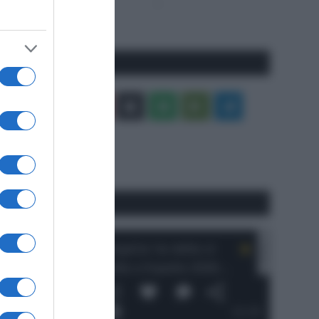
Pagina
Prossima
precedente
Pagina
Seguici qui
Facebook
X
You
Apple
Spotify
Google
Telegram
Tube
Play
RSS
#SpazioTalk