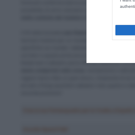
Dumoulin conferma tutta la sua soddisfazione per il ris
authenti
possibilità, di certo volevamo un buon risultato nella 
molto contento del risultato e fiero di ciò che io e 
Il DS della Sunweb
Luke Roberts
fa eco alle parole d
lavorare insieme per un risultato in classifica e vede
specifiche sui risultati. L’abbiamo fatto, è stata una co
corridori e questo prima ancora che arrivassimo sul
Kelderman e abbiamo perso Michale Matthews così p
siamo comportati nella corsa
, mentalmente e tattica
ragazzi hanno fatto un gran lavoro, rimanendo là nei
arrivati a Parigi quest’anni abbiamo visto quanto è stat
seconda posizione”.
Crea la tua Fantasquadra per la Vuelta a Españ
Ascolta SpazioTalk!