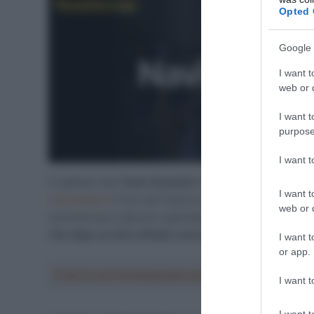
Opted 
Google 
I want t
web or d
I want t
purpose
I want 
Il capitano del
Team Sunweb
ha tracciato un bilancio 
I want t
cronometro
il Tour de France era un successo per noi 
web or d
secondo qui è davvero speciale e sono sinceramente m
che dopo un Giro d’Italia così duro sarei stato sul 
I want t
or app.
Crea la tua Fantasquadra per la Vuelta a Españ
I want t
I want t