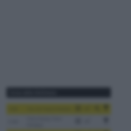
Corse della Settimana
1-9/8
Tour de France Femmes
China Xizang Trans-
2-6/8
Himalaya