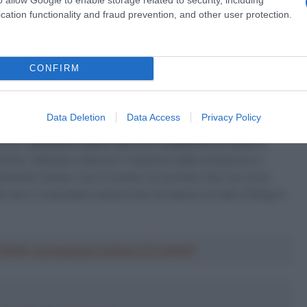
ultato ottenuto: “Siamo arrivati alla corsa aperti a ogni
cation functionality and fraud prevention, and other user protection.
classifica generale ma non il podio nello specifico.
Sono
il team abbiamo ottenuto qui
“.
CONFIRM
ell’olandese: “L’obiettivo che avevamo venendo qui era
re cosa potessimo imparare dalla corsa, senza attese
rsa dura e i primi nove giorni sono stati molto stressanti per i
Data Deletion
Data Access
Privacy Policy
le montagne. Dato che abbiamo dovuto fare a meno di Wilco
resto,
possiamo essere davvero soddisfatti di come ci
mente. Abbiamo ottenuto il massimo dalla situazione e i
 momenti chiave. Con il numero di corridori che non sono
o duro. E possiamo essere fieri di essere arrivati a Parigi in
a 2026: montepremi minimo di 5.000€!