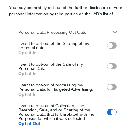
WorldTour
You may separately opt-out of the further disclosure of your
personal information by third parties on the IAB’s list of
26 Novembre 2025, 19:31
downstream participants.
Tom Dumoulin: “Al Giro ho spento la tv
Personal Data Processing Opt Outs
davanti all’errore di Del Toro e UAE. È il
This information may also be disclosed by us to third parties
on the IAB’s List of Downstream Participants that may further
modo più stupido di perdere”
I want to opt-out of the Sharing of my
disclose it to other third parties.
personal data.
Opted In
Please note that this website/app uses one or more Google
services and may gather and store information including but
I want to opt-out of the Sale of my
Personal Data.
not limited to your visit or usage behaviour. You may click to
Opted In
grant or deny consent to Google and its third-party tags to
use your data for below specified purposes in below Google
I want to opt-out of processing my
consent section.
Personal Data for Targeted Advertising.
Opted In
I want to opt-out of Collection, Use,
Altro
Retention, Sale, and/or Sharing of my
Personal Data that Is Unrelated with the
Purposes for which it was collected.
4 Novembre 2025, 17:33
Opted Out
Tom Dumoulin: “Sono felice di non essere