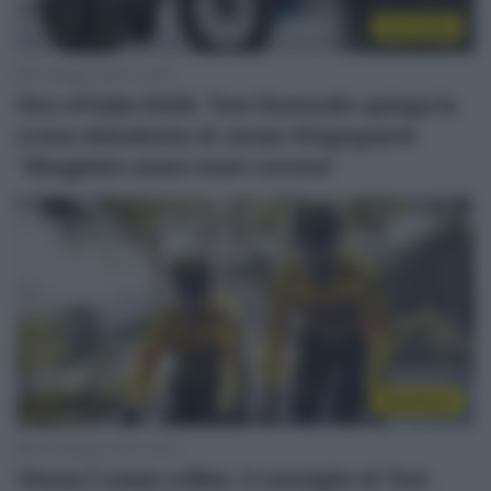
Giro 2026
21 Maggio 2026, 13:56
Giro d’Italia 2026, Tom Dumoulin spiega la
crono deludente di Jonas Vingegaard:
“Sbagliato usare maxi-corona”
WorldTour
26 Febbraio 2026, 18:04
Visma | Lease a Bike, il consiglio di Tom