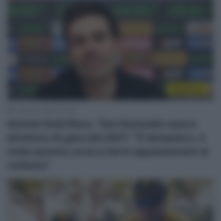
WorldTour
7 Gennaio 2026, 12:40
Amstel Gold Race, Tom Dumoulin nuovo
direttore di gara dal 2027: “È fantastico, è
stata questa corsa a farmi appassionare al
ciclismo”