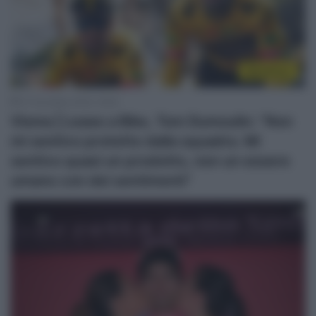
WorldTour
31 Dicembre 2025, 16:00
Visma | Lease a Bike, Tom Dumoulin: “Non
mi sentivo protetto dalla squadra. Mi
sentivo quasi un prodotto, non un essere
umano con dei sentimenti”