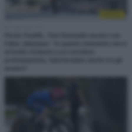
WorldTour
4 Giugno 2026, 13:40
Picnic PostNL, Tom Dumoulin severo con
Fabio Jakobsen: “In questo momento non è
al livello richiesto a un corridore
professionista, faticherebbe anche tra gli
amatori”