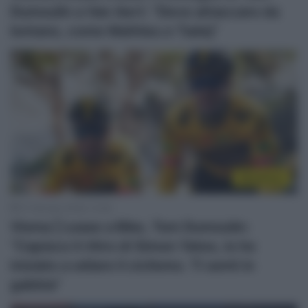
Dumoulin a Van Aert: “Deve attaccare da
lontano, come Mathieu e Tadej”
WorldTour
27 Gennaio 2026, 13:36
Visma | Lease a Bike, Tom Dumoulin:
“Capisco il ritiro di Simon Yates, io ho
iniziato a odiare il ciclismo. Ti senti in
gabbia”