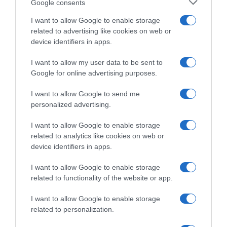
più un corridore. È diventato tutto
Google consents
scientifico e difficile”
I want to allow Google to enable storage
related to advertising like cookies on web or
device identifiers in apps.
I want to allow my user data to be sent to
Google for online advertising purposes.
I want to allow Google to send me
personalized advertising.
I want to allow Google to enable storage
WorldTour
related to analytics like cookies on web or
device identifiers in apps.
26 Ottobre 2025, 8:56
Tom Dumoulin: “Non mi annoio a veder
I want to allow Google to enable storage
vincere Pogačar, anche se preferirei
related to functionality of the website or app.
battaglie come al Giro 2017”
I want to allow Google to enable storage
related to personalization.
Prossima Pagina