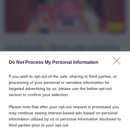
Altro
1 Dicembre 2025, 14:21
Tom Dumoulin: “Alla fine della carriera ero
mentalmente esausto, non avevo più il
Do Not Process My Personal Information
controllo. Ora i corridori seguono ordini, si
stanno perdendo libertà e autonomia”
If you wish to opt-out of the sale, sharing to third parties, or
processing of your personal or sensitive information for
targeted advertising by us, please use the below opt-out
section to confirm your selection.
Please note that after your opt-out request is processed you
may continue seeing interest-based ads based on personal
information utilized by us or personal information disclosed to
third parties prior to your opt-out.