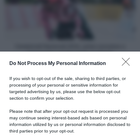
primo
successo
a
cronometro
per
Ben
Healy
Campionati Nazionali 2022, primo successo a
in
cronometro per Ben Healy in Irlanda
Irlanda
Do Not Process My Personal Information
Articoli correlati
If you wish to opt-out of the sale, sharing to third parties, or
processing of your personal or sensitive information for
targeted advertising by us, please use the below opt-out
section to confirm your selection.
Please note that after your opt-out request is processed you
may continue seeing interest-based ads based on personal
Jayco-AlUla, Lawson
Campionati Nazionali 2022,
information utilized by us or personal information disclosed to
Craddock annuncia il ritiro a
tutti i vincitori
third parties prior to your opt-out.
fine stagione: “Non vedo l’ora
4 Dicembre 2022, 19:30
di vedere cosa riserva il