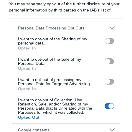
You may separately opt-out of the further disclosure of your
futuro”
personal information by third parties on the IAB’s list of
29 Luglio 2024, 17:55
downstream participants.
Personal Data Processing Opt Outs
This information may also be disclosed by us to third parties
on the IAB’s List of Downstream Participants that may further
I want to opt-out of the Sharing of my
disclose it to other third parties.
personal data.
Opted In
Please note that this website/app uses one or more Google
services and may gather and store information including but
I want to opt-out of the Sale of my
Personal Data.
not limited to your visit or usage behaviour. You may click to
Opted In
grant or deny consent to Google and its third-party tags to
use your data for below specified purposes in below Google
I want to opt-out of processing my
Campionati Nazionali 2022,
Mondiali Wollongong 2022,
consent section.
Personal Data for Targeted Advertising.
Sergio Tu conquista la crono
Lawson Craddock beffato: il
Opted In
a Taiwan
visto per l’Australia arriva 20
minuti dopo la partenza del
6 Novembre 2022, 14:06
I want to opt-out of Collection, Use,
volo
Retention, Sale, and/or Sharing of my
Personal Data that Is Unrelated with the
17 Settembre 2022, 12:44
Purposes for which it was collected.
Opted Out
Google consents