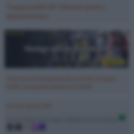
Troppa pubblicità? Abbonati gratis a
SpazioCiclismo
Crea la tua Fantasquadra per la Vuelta a España
2026: montepremi minimo di 5.000€!
Ascolta SpazioTalk!
Ci trovi anche sulle migliori piattaforme di streaming