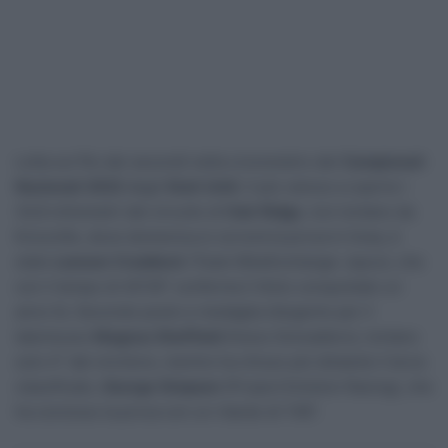
Lotta sul filo dei secondi nella cronometro dei
Campionati
Nazionali 2022
degli
Stati Uniti
. Il più veloce a coprire i
34,9 chilometri del circuito di
Oak Ridge
, non lontano da
Knoxville, dove domenica si correrà la prova in linea, è
stato
Lawson Craddock
(Team BikeExchange-Jayco), che
con il tempo di 40’39” conferma il titolo conquistato un
anno fa. Secondo posto e medaglia d’argento per il
talentuoso
Magnus Sheffield
(Ineos Grenadiers), lontano
solo 4″ dal vincitore, mentre ha chiuso più distante il terzo
classificato,
George Simpson
(Project Echelon Racing), che
ha concluso la prova con un ritardo di 1’48”.