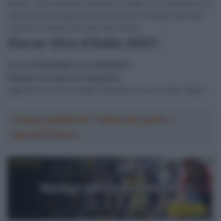
giugno. Una settimana durante la quale si succederanno le
votazioni per scegliere i best of della Corsa più dura del
mondo nel Paese più bello del mondo.
Oscar Giro d’Italia 2021
LE 12 CATEGORIE E I 4 CANDIDATI
Migliore Corridore Protagonista
Egan Bernal, Simon Yates, Damiano Caruso, Peter Sagan
Troppa pubblicità? Abbonati gratis a
SpazioCiclismo