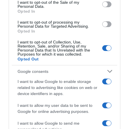
services and may gather and store information including but
I want to opt-out of the Sale of my
Personal Data.
not limited to your visit or usage behaviour. You may click to
Opted In
grant or deny consent to Google and its third-party tags to
use your data for below specified purposes in below Google
I Migliori Momenti del 2021,
Giro d’Italia 2021, annunciati i
I want to opt-out of processing my
1: Parigi – Roubaix
vincitori degli Awards
consent section.
Personal Data for Targeted Advertising.
Opted In
7 Novembre 2021, 20:00
24 Giugno 2021, 12:17
I want to opt-out of Collection, Use,
Retention, Sale, and/or Sharing of my
Personal Data that Is Unrelated with the
Purposes for which it was collected.
Opted Out
Google consents
I want to allow Google to enable storage
related to advertising like cookies on web or
device identifiers in apps.
I want to allow my user data to be sent to
Jumbo-Visma, Edoardo
Israel Start-Up Nation, Dan
Google for online advertising purposes.
Affini: “Esco dal Giro più
Martin: “A marzo ho preso il
forte e più maturo”
Covid, non sapevo se sarei
I want to allow Google to send me
riuscito a essere al via del
3 Giugno 2021, 14:54