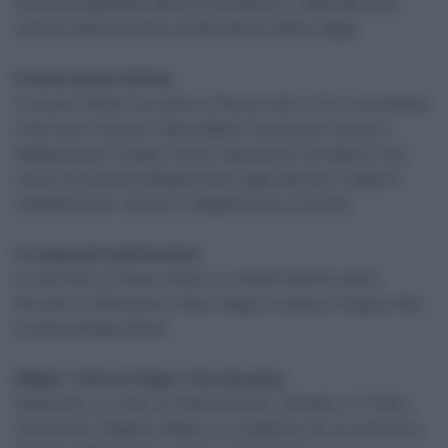
ferma ad aspettare Remco Evenepoel in difficoltà sullo
sterrato della Brunello di Montalcino Wine Stage
Premio Amore Infinito
Vincenzo Nibali che parte e finisce tutto il Giro nonostante
l’infortunio al polso, Attila Walter che perde e bacia la
Maglia Rosa a Campo Felice, Alessandro De Marchi che
veste la sua prima Maglia Rosa, Egan Bernal si toglie la
mantellina per vincere in Maglia Rosa a Cortina
La tappa più spettacolare
Lo sterrato di Campo Felice, le strade bianche della
Brunello di Montalcino Wine Stage, la salita di Sega di Ala,
la salita all’Alpe Motta
Miglior “Città di Tappa” City dressing
Notaresco e il cielo di ombrelli Rosa, Canazei e il Trofeo
Senza Fine Gigante, Milano e il mapping con le proiezioni