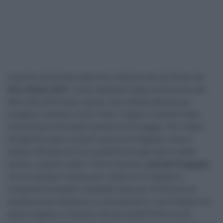
A partire da domani aperte le votazioni per gli Oscar del
Giro d’Italia 2021
. A due settimane dalla conclusione del
#Giro104, RCS Sport lancia i Giro d’Italia Awards per
scegliere insieme a tutti i tifosi i migliori momenti della
Corsa Rosa conclusasi domenica 30 maggio. Per votare
bisognerà usare il proprio account Instagram, dove il
canale ufficiale del Giro pubblicherà ogni giorno delle
stories, a partire dalle 11:00 di domani,
martedì 15 giugno
.
24 ore dunque il tempo per votare le 12 categorie,
composte da quattro candidati ciascuna. Al termine di
questa prima votazione si conosceranno i due finalisti tra i
quali scegliere il vincitore da mercoledì 16 fino al 23