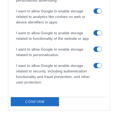
personalized advertising.
Giro”
1 Giugno 2021, 17:27
I want to allow Google to enable storage
related to analytics like cookies on web or
device identifiers in apps.
I want to allow Google to enable storage
related to functionality of the website or app.
Commenta
I want to allow Google to enable storage
related to personalization.
I want to allow Google to enable storage
© Copyright 2026, All Rights Reserved Designed by
related to security, including authentication
functionality and fraud prevention, and other
©SpazioCiclismo
Preferenze Privacy
user protection.
Contatti
Redazione
Privacy & Cookie Policy
Pubblicità
Lavora con noi
VeloPro
CONFIRM
Facebook
X
You
Apple
Spotify
Google
Telegram
RSS