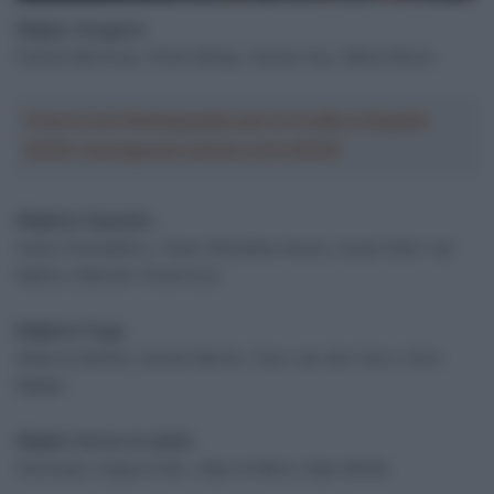
Miglior Gregario
Daniel Martinez, Pello Bilbao, Daniel Oss, Mikel Nieve
Crea la tua Fantasquadra per la Vuelta a España
2026: montepremi minimo di 5.000€!
Migliore Squadra
Ineos Grenadiers, Team Qhubeka Assos, Israel Start-Up
Nation, Bahrain Victorious
Migliore Fuga
Alberto Bettiol, Daniel Martin, Taco van der Horn, Gino
Mader
Miglior Arrivo in salita
Zoncolan, Sega di Ala , Alpe di Mera, Alpe Motta