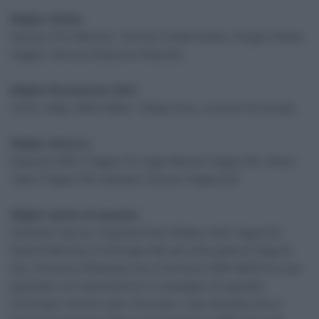
Miglior Volata
Novara (Tim Merlier), Termoli (Caleb Ewan), Foligno (Peter
Sagan), Verona (Giacomo Nizzolo)
Miglior Rivelazione 2021
Victor Lafay, Attila Valter, Tobias Foss, Lorenzo Fortunato
Miglior Attacco
Edoardo Affini (Tappa 13), Egan Bernal (Tappa 16), Simon
Yates (Tappa 19), Damiano Caruso (Tappa 20)
Miglior spirito di squadra
Damiano Caruso ringrazia Pello Bilbao nella Tappa 20,
Daniel Martinez incita Egan Bernal sulla salita di Sega di
Ala, Vincenzo Albanese che si ferma ai 3KM dall’arrivo per
guardare sul maxischermo il compagno di squadra
Fortunato vincere sullo Zoncolan, Joao Almeida che si