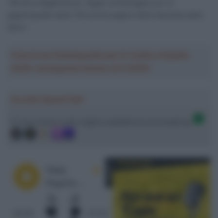
“90 Anni Maglia Rosa”, Bagno di Romagna con le
gigantografie delle 103 prime pagine della Gazzetta dello
Sport
Crea la tua Fantasquadra per la Vuelta a España
2026: montepremi minimo di 5.000€!
Ascolta SpazioTalk!
Ci trovi anche sulle migliori piattaforme di streaming