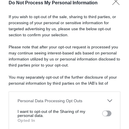
Do Not Process My Personal Information
il
Articoli correlati
Mondiale"
If you wish to opt-out of the sale, sharing to third parties, or
processing of your personal or sensitive information for
targeted advertising by us, please use the below opt-out
section to confirm your selection.
Please note that after your opt-out request is processed you
may continue seeing interest-based ads based on personal
Migliori Momenti 2021: quasi
information utilized by us or personal information disclosed to
Giro d’Italia 2022, João
il 50% dei voti per la Parigi-
Almeida e Fernando Gaviria
third parties prior to your opt-out.
Roubaix, seguono a distanza
guidano la selezione dell’UAE
Tappa 20 Giro e Strade
Team Emirates
You may separately opt-out of the further disclosure of your
Bianche
30 Aprile 2022, 10:09
personal information by third parties on the IAB’s list of
15 Novembre 2021, 8:53
downstream participants.
Personal Data Processing Opt Outs
This information may also be disclosed by us to third parties
on the IAB’s List of Downstream Participants that may further
I want to opt-out of the Sharing of my
disclose it to other third parties.
personal data.
Opted In
Please note that this website/app uses one or more Google