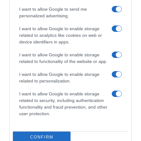
notizia per la Soudal Quick-
I want to allow Google to send me
Step: Jasper Stuyven si è
personalized advertising.
ammalato, a una settimana
dall’inizio delle Classiche del
I want to allow Google to enable storage
Nord
related to analytics like cookies on web or
21 Febbraio 2026, 13:06
device identifiers in apps.
I want to allow Google to enable storage
related to functionality of the website or app.
Commenta
I want to allow Google to enable storage
related to personalization.
I want to allow Google to enable storage
© Copyright 2026, All Rights Reserved Designed by
related to security, including authentication
functionality and fraud prevention, and other
©SpazioCiclismo
Preferenze Privacy
user protection.
Contatti
Redazione
Privacy & Cookie Policy
Pubblicità
Lavora con noi
VeloPro
CONFIRM