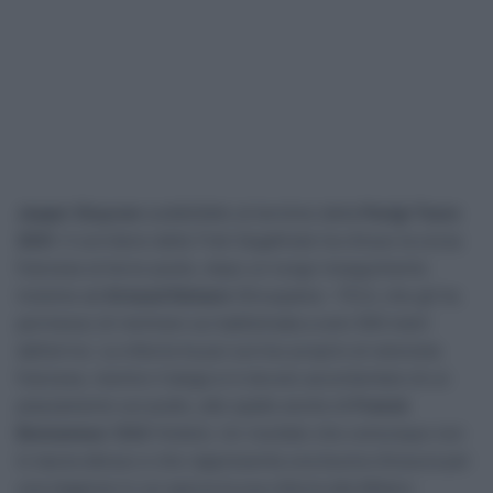
Jasper Stuyven
soddisfatto al termine della
Parigi-Tours
2021
. Il corridore della Trek Segafredo ha chiuso la corsa
francese al terzo posto, dopo un lungo inseguimento
insieme ad
Arnaud Démare
(Groupama – FDJ), che gli ha
permesso di rientrare sui battistrada a solo 500 metri
dall’arrivo. La vittoria ha poi sorriso proprio al velocista
francese, mentre il belga si è dovuto accontentare di un
piazzamento sul podio, alle spalle anche di
Franck
Bonnamour
(B&B Hotels). Un risultato che comunque non
lo lascia deluso e che rappresenta una buona chiusura per
una stagione in cui spicca la sua vittoria alla Milano-