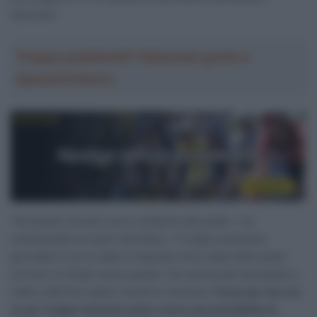
Sanremo.
Troppa pubblicità? Abbonati gratis a
SpazioCiclismo
“Ad essere sincero sono contento del podio – ha
commentato ai nostri microfoni – È stata una buona
giornata in cui ho dato il massimo ed è stato bello poter
correre un finale come questo. Ho continuato ad andare a
tutta e alla fine siamo riusciti a rientrare.
Forse per me era
un po’ troppo tardi per poter avere una possibilità di