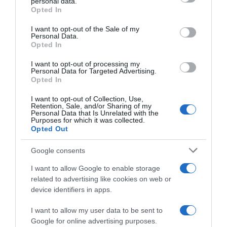
personal data.
Opted In
Please note that this website/app uses one or more Google
services and may gather and store information including but
I want to opt-out of the Sale of my
Personal Data.
not limited to your visit or usage behaviour. You may click to
Opted In
grant or deny consent to Google and its third-party tags to
use your data for below specified purposes in below Google
I want to opt-out of processing my
Soudal Quick-Step, Jasper
consent section.
Personal Data for Targeted Advertising.
Stuyven salta Omloop
Opted In
Nieuwsblad e Kuurne-
Bruxelles-Kuurne
I want to opt-out of Collection, Use,
Retention, Sale, and/or Sharing of my
26 Febbraio 2026, 16:52
Personal Data that Is Unrelated with the
Purposes for which it was collected.
Opted Out
Google consents
I want to allow Google to enable storage
related to advertising like cookies on web or
device identifiers in apps.
I want to allow my user data to be sent to
Google for online advertising purposes.
Volta ao Algarve 2026, brutta