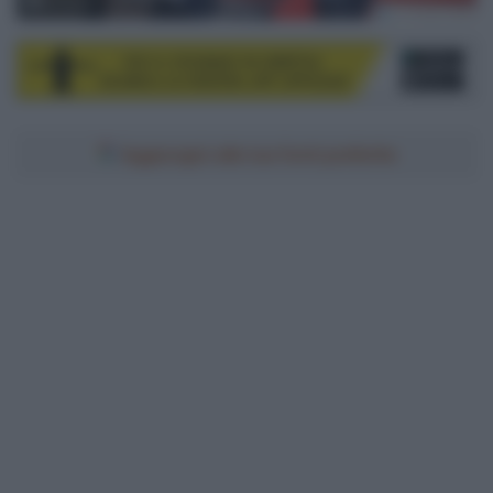
© Sirotti
Aggiungici alle tue fonti preferite