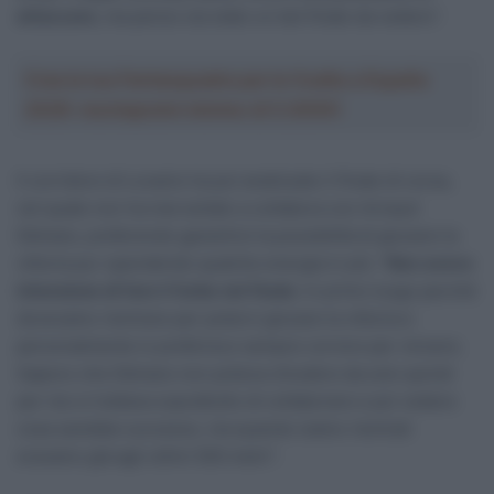
attaccare
, ma penso sia stato un bel finale da vedere”.
Crea la tua Fantasquadra per la Vuelta a España
2026: montepremi minimo di 5.000€!
Il corridore di Lovanio ha poi analizzato il finale di corsa,
nel quale non ha mai esitato a collabora con Arnaud
Démare, preferendo garantirsi la possibilità di giocarsi la
vittoria pur spendendo qualche energia in più: “
Non avevo
intenzione di fare il furbo nel finale.
In primo luogo perché
dovevamo rientrare per poterci giocare la vittoria e
personalmente io preferisco sempre correre per vincere.
Sapevo che Démare non poteva chiudere da solo quindi
per me si trattava soprattutto di collaborare e poi vedere
cosa sarebbe successo, ma quando siamo rientrati
eravamo già agli ultimi 500 metri”.