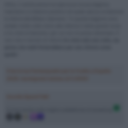
Infine, il ventinovenne ha ripercorso la sua stagione,
traendone un bilancio positivo nel quale spicca ovviamente
la vittoria alla Milano-Sanremo: “In questa stagione sono
andato molte volte vicino alla vittoria in tante grandi corse
e ho vinto la Sanremo, per cui non mi posso lamentare. È
vero che in termini di vittorie
ho vinto solo una volta, ma
penso che molti firmerebbero per una vittoria come
quella
“.
Crea la tua Fantasquadra per la Vuelta a España
2026: montepremi minimo di 5.000€!
Ascolta SpazioTalk!
Ci trovi anche sulle migliori piattaforme di streaming