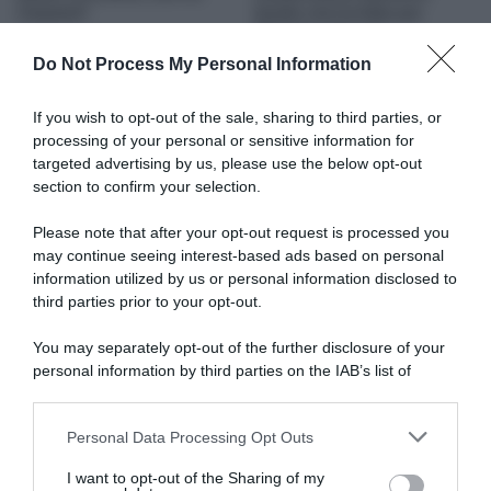
rimpianti”
Quello che ha fatto per
Magnier vale oro”
22 Luglio 2026, 18:30
31 Maggio 2026, 11:01
Do Not Process My Personal Information
If you wish to opt-out of the sale, sharing to third parties, or
processing of your personal or sensitive information for
targeted advertising by us, please use the below opt-out
section to confirm your selection.
Please note that after your opt-out request is processed you
may continue seeing interest-based ads based on personal
information utilized by us or personal information disclosed to
Giro d’Italia 2026, Jasper
Parigi-Roubaix 2026, Jasper
Stuyven critica la gestione
Stuyven: “Sono fiero di
third parties prior to your opt-out.
dopo la maxi caduta:
questo podio. La seconda
“Volevamo neutralizzare i
foratura di Pogačar mi ha
You may separately opt-out of the further disclosure of your
tempi per la classifica
salvato”
personal information by third parties on the IAB’s list of
generale. Il direttore di corsa
12 Aprile 2026, 18:04
downstream participants.
si è sporto dall’auto come un
cane spaventato”
Personal Data Processing Opt Outs
This information may also be disclosed by us to third parties
10 Maggio 2026, 8:47
on the IAB’s List of Downstream Participants that may further
I want to opt-out of the Sharing of my
disclose it to other third parties.