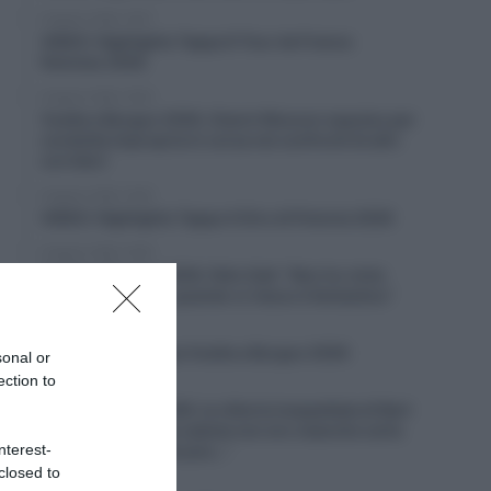
6 Agosto 2026, 19:57
VIDEO: Highlights Tappa 6 Tour de France
Femmes 2026
6 Agosto 2026, 19:53
Vuelta a Burgos 2026, Gianni Moscon espulso per
condotta impropria in corsa nei confronti di altri
corridori
6 Agosto 2026, 19:40
VIDEO: Highlights Tappa 4 Giro di Polonia 2026
6 Agosto 2026, 19:35
Vuelta a Burgos 2026, Felix Gall: “Non ho vinto
molto in carriera, quando ci riesco è fantastico”
6 Agosto 2026, 19:25
VIDEO: Terza tappa Vuelta a Burgos 2026
sonal or
ection to
6 Agosto 2026, 18:50
Giro di Polonia 2026, la vittoria inaspettata di Bart
Lemmen: “Dopo la caduta non ero neanche certo
nterest-
di riuscire a continuare…”
closed to
6 Agosto 2026, 18:26