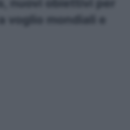
 nuovi obiettivi per
a voglio mondiali e