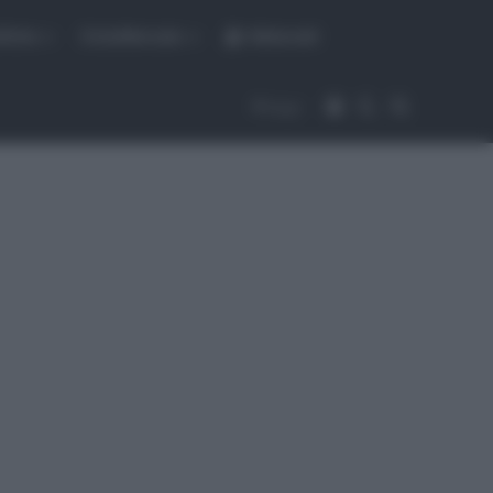
fiche
CicloMercato
Abbonati
Accedi
Cambia aspet
Cerca
Segui