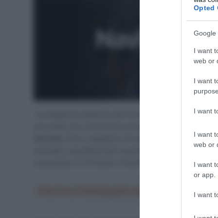
Opted 
Google 
I want t
web or d
I want t
purpose
I want 
“La maglia di campione del mondo piace a tutti – ha s
ma credo che vincerla sia una delle cose più difficili.
I want t
vincerla
. Sono orgoglioso di essere sloveno, mi piace
web or d
motivato, soprattutto per questo. Adoro far parte del
ma quando ci ritroviamo è bellissimo”.
I want t
or app.
Crea la tua Fantasquadra per la Vuelta a Españ
I want t
I want t