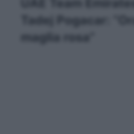
UAE Team Emirates,
Tadej Pogacar: “Or
maglia rosa”