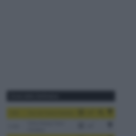
Corse della Settimana
1-9/8
Tour de France Femmes
China Xizang Trans-
2-6/8
Himalaya