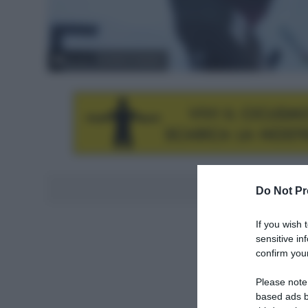
© ASO / Aurélien Vialatte
Aggiungici al
Do Not Pr
If you wish 
sensitive in
confirm your
Please note
based ads b