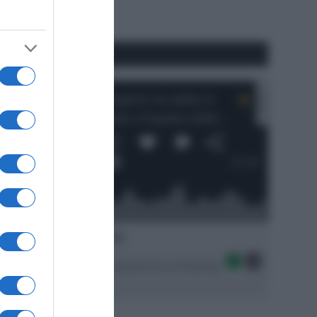
#SpazioTalk
Ascolta SpazioTalk!
Seguici sulle migliori piattaforme di streaming: