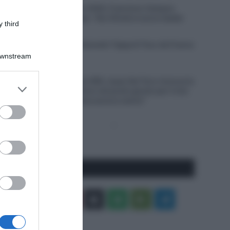
Giro del Portogallo 2026, Francisco Campos
vince la prima tappa – Rui Oliveira nuovo leader
 third
6 Agosto 2026, 18:13
VIDEO: Ultimi 4 Chilometri Tappa 6 Tour de France
Femmes 2026
Downstream
6 Agosto 2026, 18:10
UAE Team Emirates XRG, Isaac Del Toro rinnova la
er and store
propria fiducia: “Sono nel posto giusto per il mio
to grant or
futuro, il meglio deve ancora venire”
ed purposes
Pagina
Prossima
precedente
Pagina
Seguici qui
Facebook
X
You
Apple
Spotify
Google
Telegram
Tube
Play
RSS