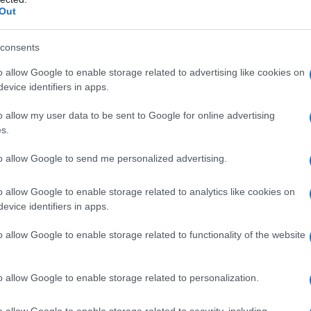
Out
consents
o allow Google to enable storage related to advertising like cookies on
evice identifiers in apps.
o allow my user data to be sent to Google for online advertising
s.
to allow Google to send me personalized advertising.
piegato ai microfoni
Gazzetta
– Mi piace l’idea di indossarla,
Penso che parteciperò più volte ai mondiali e proverò a
o allow Google to enable storage related to analytics like cookies on
 rappresentare la mia nazionale. Alle Olimpiadi ero molto
evice identifiers in apps.
la nazionale: non siamo assieme se non in quella occasione,
o allow Google to enable storage related to functionality of the website
a 2026: montepremi minimo di 5.000€!
o allow Google to enable storage related to personalization.
o allow Google to enable storage related to security, including