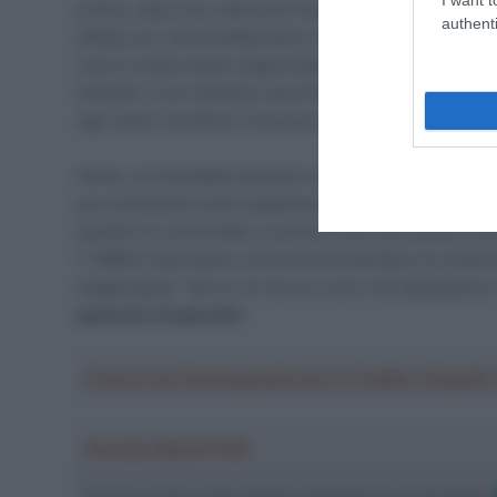
Inoltre, dopo due vittorie al Tour de France, il giova
authenti
d’Italia, pur senza sbilanciarsi riguardo l’anno in cui 
rosa è un’altra delle maglie bellissime del ciclismo.
Gianetti, il mio direttore sportivo, ma credo che
in fut
ogni tanto sconfina in Slovenia. Mi piace, adesso si v
Infine, un inevitabile pensiero va anche al Tour de Fr
poi consacrato come campione assoluto: “È speciale 
quando ho cominciato a correre, visto che sulla tv sl
il 1998,è importante a tal punto da decidere di collezi
maglia gialla: “Ne ho 14 ma non sono mai abbastanza
qualcosa di speciale
“.
Crea la tua Fantasquadra per la Vuelta a Españ
Ascolta SpazioTalk!