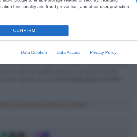
ne sloveno appare interessato anche alla conquista del Giro
cation functionality and fraud prevention, and other user protection.
potrà effettuare il suo esordio nella Corsa Rosa: “La maglia
 Non so quando lo correrò, dovreste chiederlo a Mauro
uro sarò alla partenza
. È una corsa che mi piace tantissimo,
CONFIRM
ede anche in tv e la gente si entusiasma”.
ance, corsa che l’ha fatto appassionare da bambino e che l’ha
Data Deletion
Data Access
Privacy Policy
per me perché è la prima corsa a cui mi sono appassionato
ovena si vedeva solo quello. È un sogno”. Una corsa che, per
onarne i leoncini regalati ogni giorno al detentore della
. Perché vogliono dire che
sei la maglia gialla e hai fatto
a 2026: montepremi minimo di 5.000€!