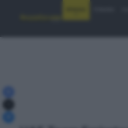
Notizie
Startlist
Co
Facebook
X
Messenger