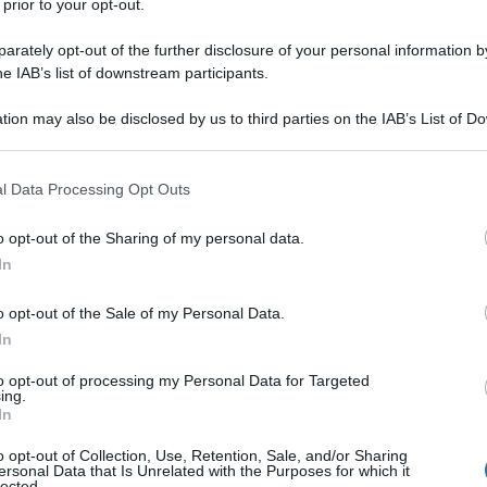
 prior to your opt-out.
rately opt-out of the further disclosure of your personal information by
he IAB’s list of downstream participants.
tion may also be disclosed by us to third parties on the IAB’s List of 
 that may further disclose it to other third parties.
 that this website/app uses one or more Google services and may gath
l Data Processing Opt Outs
 Team Emirates, intervistato dalla
Gazzetta dello Sport
in
including but not limited to your visit or usage behaviour. You may click 
rato sicuro e concentrato su quelli che potranno essere i
 to Google and its third-party tags to use your data for below specifi
o opt-out of the Sharing of my personal data.
 al Giro di Lombardia 2021
, sua seconda vittoria stagionale in
ogle consent section.
In
 sue dichiarazioni di non porre limiti alle proprie
 già nutrito palmarès. In particolare, tra i sogni del
o opt-out of the Sale of my Personal Data.
estinato al campionato del mondo e alla maglia iridata.
In
to opt-out of processing my Personal Data for Targeted
azioCiclismo
ing.
In
o opt-out of Collection, Use, Retention, Sale, and/or Sharing
ersonal Data that Is Unrelated with the Purposes for which it
lected.