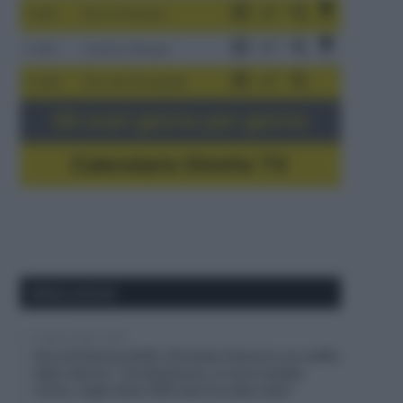
3-9/8
Giro di Polonia
4-8/8
Vuelta a Burgos
5-16/8
Giro del Portogallo
Gli orari giorno per giorno
Calendario Dirette TV
Ultimi articoli
6 Agosto 2026, 20:02
Giro di Polonia 2026, Christian Scaroni a un soffio
dalla vittoria: “C’è dispiacere, ci sono andato
vicino; negli ultimi 300 metri ho dato tutto”