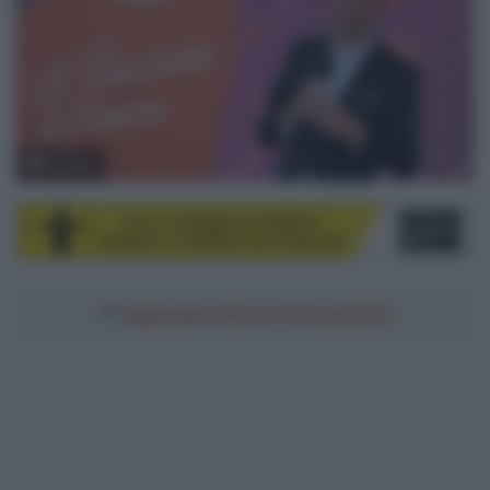
© Sirotti
Aggiungici alle tue fonti preferite