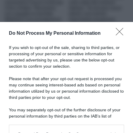
commenta il nuovo invito per
sullo stato del ciclismo
il Giro d’Italia: “Riceviamo
italiano: “Si cercano nuovi
con orgoglio la meritata
talenti, ma è anche
WildCard, è la conseguenza
importante recuperare
del lavoro di anni”
ragazzi di 23-24 anni che
non si sono ancora espressi
21 Febbraio 2026, 8:05
Do Not Process My Personal Information
al massimo”
16 Novembre 2025, 18:16
If you wish to opt-out of the sale, sharing to third parties, or
processing of your personal or sensitive information for
targeted advertising by us, please use the below opt-out
section to confirm your selection.
Please note that after your opt-out request is processed you
may continue seeing interest-based ads based on personal
information utilized by us or personal information disclosed to
Polti-Kometa, grande fiducia
Ivan Basso: “Non avevo
sulla squadra per il 2024: “È
third parties prior to your opt-out.
nessuna etica. Essere
l’organico più forte che
coinvolto, smascherato nella
abbiamo mai avuto”
Operacion Puerto è stata la
You may separately opt-out of the further disclosure of your
cosa più importante della mia
10 Gennaio 2024, 15:51
personal information by third parties on the IAB’s list of
vita. Grazie a mia moglie ho
downstream participants.
ucciso l’atleta e ho tirato fuori
l’uomo”