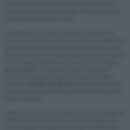
Sicuramente l’arrivo di Polti ci fa guardare al prossimo
triennio con fiducia, superando quel vittimismo continuo
rispetto alle cose che non ci sono”.
Prospettive per la squadra? “Abbiamo avuto anche noi
corridori che nemmeno ci hanno parlato, sul CicloMercato,
perché volevano andare direttamente nel WorldTour. Noi
dovremo mantenere il controllo della situazione, cercando
di fare risultati e mostrare che siamo bravi. Il mio sogno –
aggiunge Basso – è quello di trovare un campione e
crescere con la squadra intorno a lui, come ha fatto la
Alpecin con
Mathieu van der Poel.
Ovviamente, non sarà
semplice, ma le cose sono impossibili solo finché non c’è
nessuno che le fa”.
Il 45enne varesino, che in carriera ha vissuto in gruppo dal
1999 al 2015, dà il suo punto di vista sulla situazione del
ciclismo italiano: “Sul piano dei corridori, sostituire due