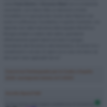
come
Paolo Bettini
e
Vincenzo Nibali
non è ovviamente
cosa facile. Loro hanno fatto un decennio a livello
incredibile e in quel periodo c’erano altre Nazioni che
erano in sofferenza. Il problema, in questo momento, non
dipende solo dalla mancanza della squadra WorldTour.
Bisogna andare a vedere alla radice, guardando
effettivamente quanti talenti arrivano in gruppo.
Guardando alla Slovenia e alla Danimarca, c’è da far loro i
complimenti e cercare di capire se le cose che fanno da
altre parti siano applicabili da noi”.
Crea la tua Fantasquadra per la Vuelta a España
2026: montepremi minimo di 5.000€!
Ascolta SpazioTalk!
Ci trovi anche sulle migliori piattaforme di streaming