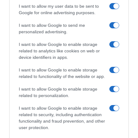
I want to allow my user data to be sent to
Google for online advertising purposes.
Eolo-Kometa, Simone
Bevilacqua annuncia il ritiro:
I want to allow Google to send me
“Ho sempre lavorato per i
personalized advertising.
miei compagni, a quanto
pare non è bastato”
I want to allow Google to enable storage
7 Dicembre 2023, 11:24
related to analytics like cookies on web or
device identifiers in apps.
I want to allow Google to enable storage
related to functionality of the website or app.
Commenta
I want to allow Google to enable storage
related to personalization.
I want to allow Google to enable storage
© Copyright 2026, All Rights Reserved Designed by
related to security, including authentication
functionality and fraud prevention, and other
©SpazioCiclismo
Preferenze Privacy
user protection.
Contatti
Redazione
Privacy & Cookie Policy
Pubblicità