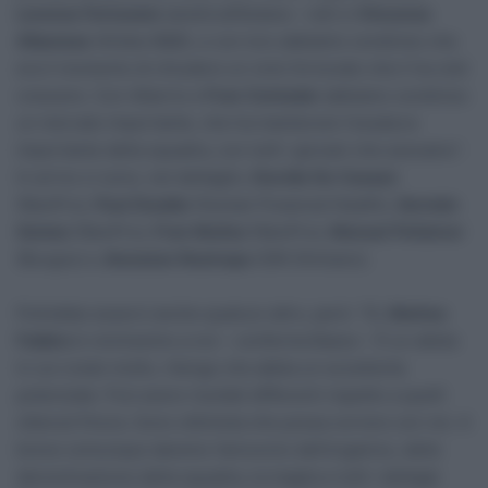
Lorenzo Fortunato
(andrà all’Astana – ndr) e
Vincenzo
Albanese
(Arkéa-B&B), e con loro abbiamo condiviso che
era il momento di chiudere un ciclo fortunato che li ha visti
crescere. Con Alberto e
Fran Contador
abbiamo condiviso
un mercato importante, che ha mantenuto l’ossatura
importante della squadra, con tutti i giovani che avevamo”.
In arrivo ci sono, nel dettaglio,
Davide De Cassan
(NeoPro),
Paul Double
(Human Powered Health),
Germán
Gomez
(NeoPro),
Fran Muñoz
(NeoPro),
Manuel Peñalver
(Burgos) e
Jhonatan Restrepo
(GW Shimano).
Potrebbe esserci anche qualcun altro, però: “Sì,
Matteo
Fabbro
è vicinissimo a noi – conferma Basso – È un atleta
in cui credo molto, ritengo che abbia un eccellente
potenziale. Può avere risultati differenti rispetto a quelli
ottenuti finora. Sono ottimista che possa correre con noi. A
breve comunque daremo l’annuncio dell’organico, della
denominazione della squadra, la maglia e tutti i dettagli.