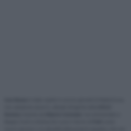
Ivan Basso
è stato ospite lo scorso giovedì di RadioCorsa.
L’ex campione azzurro, attuale dirigente della
EOLO-
Kometa
insieme ad
Alberto Contador
, ha commentato a
Beppe Conti e Andrea De Luca il ritorno di
Polti
come
nuovo sponsor e le attualità della propria squadra, che con