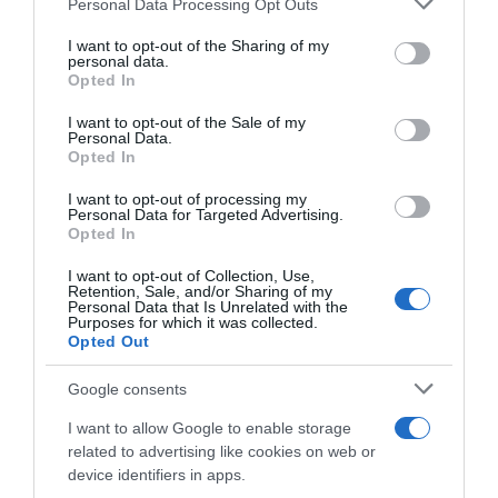
Personal Data Processing Opt Outs
This information may also be disclosed by us to third parties
23 Febbraio 2025, 10:28
on the IAB’s List of Downstream Participants that may further
I want to opt-out of the Sharing of my
disclose it to other third parties.
personal data.
Opted In
Please note that this website/app uses one or more Google
services and may gather and store information including but
I want to opt-out of the Sale of my
Personal Data.
not limited to your visit or usage behaviour. You may click to
Opted In
grant or deny consent to Google and its third-party tags to
use your data for below specified purposes in below Google
I want to opt-out of processing my
Il discorso di Ivan Basso al
consent section.
Personal Data for Targeted Advertising.
TEDx di Trento: “Attraverso le
Opted In
sue X il ciclismo va ben oltre
una disciplina sportiva”
I want to opt-out of Collection, Use,
Retention, Sale, and/or Sharing of my
7 Gennaio 2024, 17:00
Personal Data that Is Unrelated with the
Purposes for which it was collected.
Opted Out
Google consents
I want to allow Google to enable storage
related to advertising like cookies on web or
device identifiers in apps.