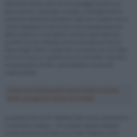
bellissima notizia, oltre che un messaggio positivo sul
piano sportivo, aziendale e sociale. La famiglia Polti ha
sostenuto tantissime discipline negli anni e quello che mi
rende orgoglioso è che anche la seconda generazione
abbia creduto in un progetto ciclistico importante per i
prossimi tre anni. Ritengo che la cosa bella sia che chi
tifava magari Gotti in quegli anni, portando con sé il figlio,
ora è un nonno e il nipotino corre in bicicletta. Copriamo
tre generazioni di tifosi, quindi abbiamo ancora più
responsabilità”.
Crea la tua Fantasquadra per la Vuelta a España
2026: montepremi minimo di 5.000€!
La squadra che verrà? “Abbiamo fatto alcuni cambiamenti –
il commento di Basso – Con grande orgoglio abbiamo
portato ad alcuni corridori a un livello migliore, come