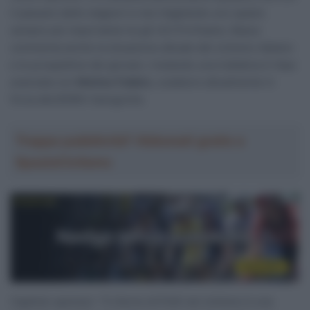
il passare delle stagioni si sta ritagliando uno spazio
sempre più importante tra gli UCI ProTeams. Basso
commenta anche la situazione attuale del ciclismo italiano
e le prospettive dei giovani, rivelando una trattativa in fase
avanzata con
Matteo Fabbro
, scalatore attualmente in
forza alla BORA-hansgrohe.
Troppa pubblicità? Abbonati gratis a
SpazioCiclismo
Capitolo sponsor: “Il ritorno di Polti nel ciclismo è una