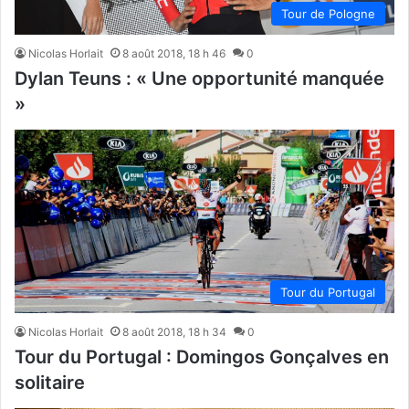
Tour de Pologne
Nicolas Horlait
8 août 2018, 18 h 46
0
Dylan Teuns : « Une opportunité manquée
»
Tour du Portugal
Nicolas Horlait
8 août 2018, 18 h 34
0
Tour du Portugal : Domingos Gonçalves en
solitaire