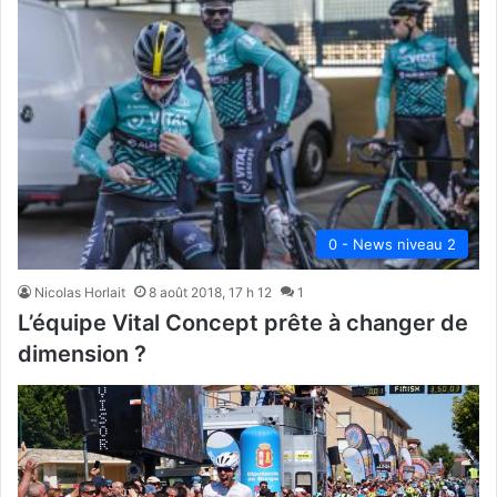
0 - News niveau 2
Nicolas Horlait
8 août 2018, 17 h 12
1
L’équipe Vital Concept prête à changer de
dimension ?