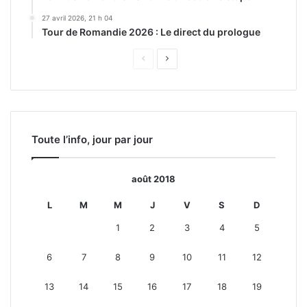
27 avril 2026, 21 h 04
Tour de Romandie 2026 : Le direct du prologue
Page
Page
précédente
suivante
Toute l’info, jour par jour
août 2018
L
M
M
J
V
S
D
1
2
3
4
5
6
7
8
9
10
11
12
13
14
15
16
17
18
19