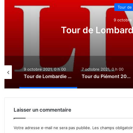
Tour de
9 octobre 
Tour de Lombardi
0 h 00
9 octobre 2021, 0 h 00
7 octobre 2021, 0 h 00
Paris-Tours 2021 : Le direct
Tour de Lombardie 2021 : Le direct
Tour du Piémont 2021 : Le direct
Laisser un commentaire
Votre adresse e-mail ne sera pas publiée.
Les champs obligatoi