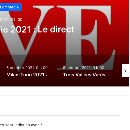
 Lombardie
2021, 0 h 00
e 2021 : Le direct
6 octobre 2021, 0 h 00
5 octobre 2021, 0 h 00
3 oct
Milan-Turin 2021 : Le direct
Trois Vallées Varésines 2021 : Le direct
res sont indiqués avec
*