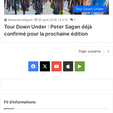
Tour Down Under
Alexandre Mignot
20 août 2018, 13 h 51
1
Tour Down Under : Peter Sagan déjà
confirmé pour la prochaine édition
Page suivante
Facebook
X
YouTube
Apple
Google
Play
Fil d’informations