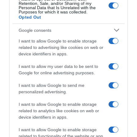
l’azione di Romele”
Retention, Sale, and/or Sharing of my
4 Agosto 2026, 19:59
Personal Data that Is Unrelated with the
4 Agosto 2026, 18:20
Purposes for which it was collected.
Opted Out
Google consents
I want to allow Google to enable storage
related to advertising like cookies on web or
device identifiers in apps.
I want to allow my user data to be sent to
Google for online advertising purposes.
Giro di Polonia 2026,
Giro di Polonia 2026,
Jonathan Milan si impone
Jonathan Milan dopo il primo
I want to allow Google to send me
nettamente su Paul Magnier!
successo in maglia tricolore:
personalized advertising.
3° Matteo Malucelli, 5° Daniel
“È stato davvero speciale
Skerl
correre con questa nuova
I want to allow Google to enable storage
maglia, è andato tutto alla
4 Agosto 2026, 16:28
related to analytics like cookies on web or
perfezione”
device identifiers in apps.
4 Agosto 2026, 10:22
I want to allow Google to enable storage
related to functionality of the website or app.