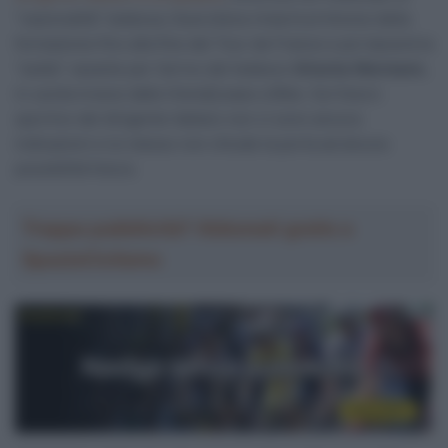
“nazionalità” tedesca; Guercilena rimarrà al timone della
formazione fino alla fine del Tour de France e poi lascerà la
“sedia” vacante per l’arrivo del tedesco
Grischa Niermann
,
in uscita invece dalla Visma|Lease a Bike. Sul futuro
sportivo del dirigente italiano non ci sono ancora
indicazioni e lui stesso non chiude la porta ad alcuna
possibilità futura.
Troppa pubblicità? Abbonati gratis a
SpazioCiclismo