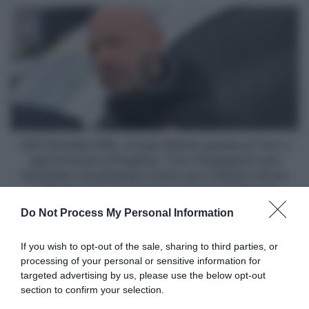
deciderà
UAE
durante
Emirates
il
XRG,
Tour
Joxean
de
Matxin
France"
guarda
al
Tour
e
agli
UAE Emirates XRG, Joxean Matxin guarda al Tour e
avversari
agli avversari di Pogačar: "Con Vingegaard sarà
di
durissima, ha dominato il Giro con il minimo sforzo
Pogačar:
- Seixas non è da scoprire, è già un campione"
"Con
Do Not Process My Personal Information
Vingegaard
sarà
Articoli correlati
durissima,
If you wish to opt-out of the sale, sharing to third parties, or
ha
processing of your personal or sensitive information for
dominato
targeted advertising by us, please use the below opt-out
il
section to confirm your selection.
Giro