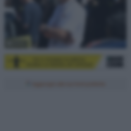
© Sirotti
Aggiungici alle tue fonti preferite