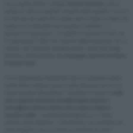
fra cui quello dell’ex “collega”
Patrick Lefevere,
che ha
parlato di “atto di codardia” da parte della squadra: “Con lui
ho lavorato per parecchio tempo, penso fosse normale che
qualcuno si schierasse da una parte o dall’altra – il
pensiero di Guercilena – Io rispetto le opinioni di tutti, ma
ho apprezzato il fatto che Lefevere abbia sostenuto che un
cambio così repentino avrebbe potuto creare dei disagi
all’interno della squadra.
Io, comunque, lascio la struttura
in buone mani
“.
Fra le possibilità professionali future ci potrebbe essere
quella della creazione prima e della direzione poi di una
nuova squadra tutta italiana? “Sarebbe un sogno e c
redo
che in questo momento sarebbe ideale riuscire a
convogliare tutte le risorse che ci sono in Italia in
un’unica realtà
– le parole del dirigente su un tema
sempre molto dibattuto – Chiaramente, non sarebbe una
cosa semplice, ma se ci fosse la volontà di provarci