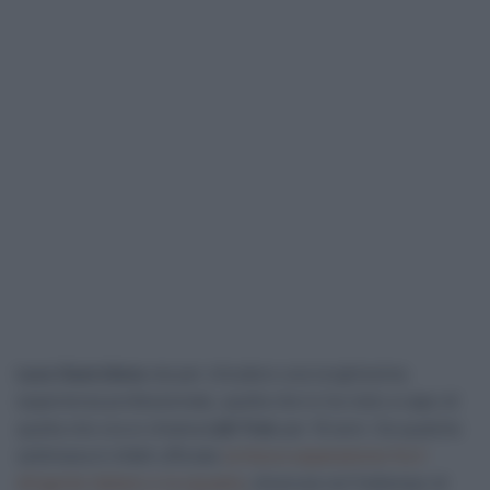
Luca Guercilena
sta per chiudere una lunghissima
esperienza professionale, quella che lo ha visto a capo di
quella che ora si chiama
Lidl-Trek
per 16 anni. Da qualche
settimana è infatti ufficiale
la futura separazione fra il
dirigente italiano e la squadra
, divenuta nel frattempo di