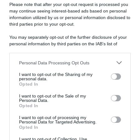
con
Please note that after your opt-out request is processed you
il
may continue seeing interest-based ads based on personal
minimo
information utilized by us or personal information disclosed to
Giro di Polonia 2026,
Giro di Polonia 2026, tripletta
sforzo
Jonathan Milan fa tripletta:
per Jonathan Milan! 3°
third parties prior to your opt-out.
-
“Ho lavorato duramente per
Alessandro Romele, 5° Daniel
raggiungere questo livello; la
Skerl
Seixas
You may separately opt-out of the further disclosure of your
fuga? Ho visto due corridori
non
5 Agosto 2026, 16:33
personal information by third parties on the IAB’s list of
attaccati e mi son detto:
è
downstream participants.
perché non seguirli?”
da
5 Agosto 2026, 19:43
scoprire,
Personal Data Processing Opt Outs
This information may also be disclosed by us to third parties
è
on the IAB’s List of Downstream Participants that may further
I want to opt-out of the Sharing of my
già
disclose it to other third parties.
personal data.
un
Opted In
Please note that this website/app uses one or more Google
campione"
services and may gather and store information including but
I want to opt-out of the Sale of my
Personal Data.
not limited to your visit or usage behaviour. You may click to
Opted In
grant or deny consent to Google and its third-party tags to
use your data for below specified purposes in below Google
I want to opt-out of processing my
Vuelta a España 2026, a
Giro di Polonia 2026,
consent section.
Personal Data for Targeted Advertising.
rischio la partecipazione di
Jonathan Milan fa subito bis:
Opted In
Thibau Nys, che deve
“È stato caotico, ma mi sono
recuperare da un’infezione
divertito. Mi ha sorpreso
I want to opt-out of Collection, Use,