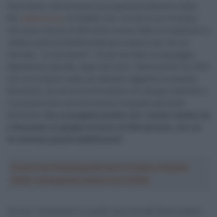
Guercilena, intervenendo al programma televisivo della
Rai,
RadioCors
a
, ha ribadito che “era da un po’ di tempo
che avevo deciso di affrontare nuove sfide e di dedicarmi a
vedere quali possibilità potessero esserci per me sul
mercato – le sue parole – Credo sia stato un passaggio
abbastanza naturale, dopo tanti anni. Siamo partiti nel 2010
con una singola realtà, poi abbiamo aggiunto la squadra
femminile, poi ancora la formazione di sviluppo maschile e
il prossimo anno arriverà anche la squadra giovanile
femminile.
Era un progetto partito con i canoni classici ed
è diventato un gruppo di lavoro di 250 persone, con cui
ho ottenuto grandi soddisfazioni
“.
Crea la tua Fantasquadra per la Vuelta a España
2026: montepremi minimo di 5.000€!
Sul suo “movimento in uscita” sono arrivati diversi pareri,