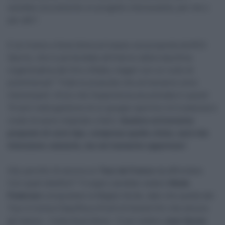
sarebbe sicuramente un progetto interessante, per me o
per altri”.
E se invece a Guercilena arrivasse una proposta da RCS
Sports, che lo porterebbe all’interno della macchina
organizzativa del Giro d’Italia, magari con un ruolo di
preminenza? “Tutte le proposte che arriveranno sono
interessanti. Ovvio che l’esperienza accumulata in questi
15 anni nella gestione di un gruppo sportivo mi è piaciuta e
credo di avere imparato a farlo.
Qualora arriveranno
proposte di vario tipo, compresa quella citata, sarà mia
intenzione valutarle, ma nel momento opportuno
“.
Già, perché c’è ancora un
Tour de France
da affrontare.
Con quali obiettivi? “Il sogno sarebbe vedere
Mads
Pedersen
conquistare la Maglia Verde, dato che quella del
Tour è l’unica Classifica a Punti di Grandi Giri che ancora
gli manca – rivela Guercilena – E poi vedere
Juan Ayuso