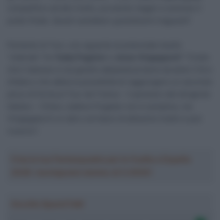
competitivo ad alto livello, provando magari a centrare il
podio finale. Questi sarebbero grandissimi traguardi”.
Parlando di Tour, uno sguardo al potenziale duello
“siderale” fra
Tadej Pogačar
e
Jonas Vingegaard
? “Credo
che il danese si sia gestito abbastanza bene durante il Giro
d’Italia e che abbia la possibilità di raggiungere un secondo
picco di forma al Tour de France – il pensiero del dirigente
italiano – Chiaro, battere Pogačar non è semplice, ma
Vingegaard è un altro corridore di altissimo livello e può
riuscirci”.
Crea la tua Fantasquadra per la Vuelta a España
2026: montepremi minimo di 5.000€!
Ascolta SpazioTalk!