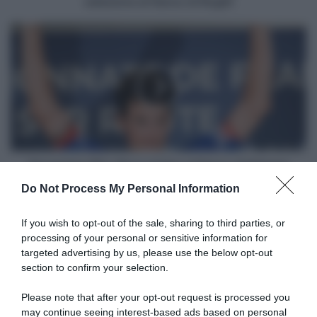
selezione al fianco di Roglič
al
fianco
Groupama-
di
FDJ,
Roglič
Roux
al
Giro
al
fianco
di
Démare
Groupama-FDJ, Roux al Giro al fianco di Démare
Do Not Process My Personal Information
Articoli correlati
If you wish to opt-out of the sale, sharing to third parties, or
processing of your personal or sensitive information for
targeted advertising by us, please use the below opt-out
section to confirm your selection.
Please note that after your opt-out request is processed you
may continue seeing interest-based ads based on personal