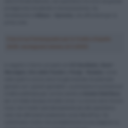
sarà la Strade Bianche, che quest’anno ha corso da grande
protagonista chiudendo in terza posizione, ma
direttamente la
Milano – Sanremo
, che affronterà per la
prima volta.
Crea la tua Fantasquadra per la Vuelta a España
2026: montepremi minimo di 5.000€!
In seguito il ritorno sul pavé con
E3 Harelbeke
,
Gand –
Wevelgem
,
Giro delle Fiandre
e
Parigi – Roubaix
, corse
nelle quali lo scorso anno ha già mostrato di potersela
giocare con i grandi specialisti. La primavera si protrarrà di
un’altra settimana per correre anche la
Amstel Gold Race
,
per un totale dunque di sette corse. Lo scorso anno furono
nove, ma il livello sarà decisamente più alto quest’anno
visto che affronterà solamente corse WorldTour. Da
sottolineare inoltre che probabilmente la sua stagione su