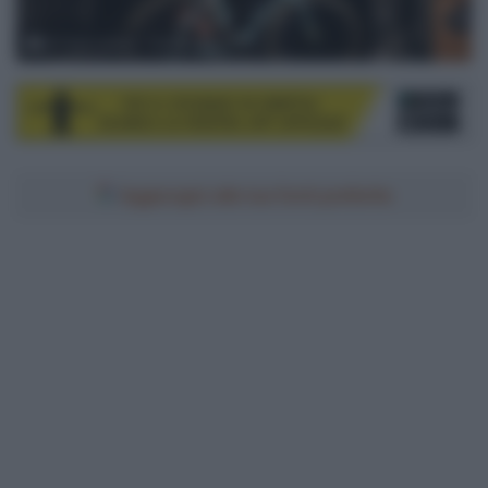
© Team Jumbo - Visma
Aggiungici alle tue fonti preferite