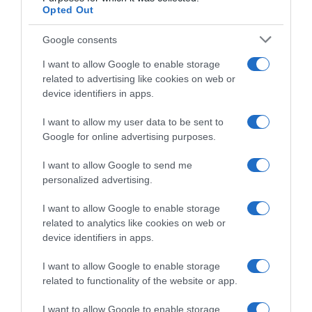
Opted Out
Google consents
I want to allow Google to enable storage
related to advertising like cookies on web or
device identifiers in apps.
I want to allow my user data to be sent to
Google for online advertising purposes.
Giro di Danimarca 2026,
Giro di Danimarca 2026,
Wout Van Aert si salva in
Wout Van Aert sulla vittoria al
I want to allow Google to send me
modalità ciclocross dopo la
fotofinish: “Ero sicuro di aver
personalized advertising.
caduta di un compagno e
perso finché mi hanno
cambia bici (VIDEO)
mostrato la foto”
I want to allow Google to enable storage
31 Luglio 2026, 17:21
30 Luglio 2026, 19:38
related to analytics like cookies on web or
device identifiers in apps.
I want to allow Google to enable storage
related to functionality of the website or app.
Commenta
I want to allow Google to enable storage