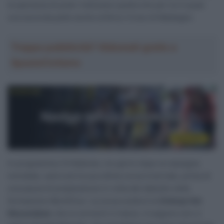
la speranza di poter indossare quella che per lui è quasi
una seconda pelle anche al Brico Cross di Maldegen.
Troppa pubblicità? Abbonati gratis a
SpazioCiclismo
In programma il 6 febbraio, tre giorni dopo la rassegna
mondiale, sarà così la sua ultima corsa invernale, prima di
una pausa di preparazione in vista del debutto nella
formazione WorldTour. La corsa scelta è la
Omloop Het
Nieuwsblad
, che si correrà il 2 marzo. A seguire non ci