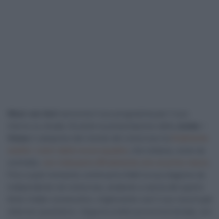
Wout van Aert
annuncia il suo programma per il suo
ritorno su strada. Durante la presentazione della
Jumbo –
Visma
il campione del mondo del ciclocross ha
finalmente
vestito i colori della nuova squadra
, che tuttavia, come da
contratto,
non indosserà ufficialmente sino al primo marzo
.
Fino a quel momento continuerà infatti la sua stagione da
indipendente nel ciclocross, andando a caccia del quarto
titolo iridato consecutivo, migliorando così il suo record già
ottenuto quest’anno. Seguirà un’altra prova fuoristrada, con