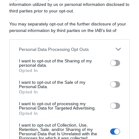
information utilized by us or personal information disclosed to
Visma | Lease a Bike, Wout
Giro di Danimarca 2026,
Van Aert lancia la sfida per il
Wout van Aert porta a casa il
third parties prior to your opt-out.
Mondiale: “Se sono al top me
successo in classifica
la posso giocare”
generale: “Non ho molte
You may separately opt-out of the further disclosure of your
occasioni per farlo, quindi
4 Agosto 2026, 9:00
personal information by third parties on the IAB’s list of
sono molto felice”
downstream participants.
2 Agosto 2026, 19:20
Personal Data Processing Opt Outs
This information may also be disclosed by us to third parties
on the IAB’s List of Downstream Participants that may further
I want to opt-out of the Sharing of my
disclose it to other third parties.
personal data.
Opted In
Please note that this website/app uses one or more Google
services and may gather and store information including but
I want to opt-out of the Sale of my
Personal Data.
not limited to your visit or usage behaviour. You may click to
Opted In
grant or deny consent to Google and its third-party tags to
use your data for below specified purposes in below Google
I want to opt-out of processing my
Giro di Danimarca 2026,
Giro di Danimarca 2026,
consent section.
Personal Data for Targeted Advertising.
Rasmus Søjberg Pedersen si
Wout Van Aert inarrestabile:
Opted In
prende l’ultima! 4° Giovanni
arriva la tripletta a Vejle
Lonardi, successo finale per
31 Luglio 2026, 17:59
I want to opt-out of Collection, Use,
Wout Van Aert
Retention, Sale, and/or Sharing of my
Personal Data that Is Unrelated with the
2 Agosto 2026, 15:22
Purposes for which it was collected.