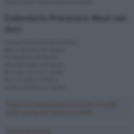
strada sarà più intensa rispetto al passato.
Calendario Primavera Wout van
Aert
Omloop Het Nieuwsblad (2 Marzo)
Milano-Sanremo (23 Marzo)
E3 Harelbeke (29 Marzo)
Gand-Wevelgem (31 Marzo)
Giro delle Fiandre (7 Aprile)
Paris-Roubaix (14 Aprile)
Amstel Gold Race (21 Aprile)
Crea la tua Fantasquadra per la Vuelta a España
2026: montepremi minimo di 5.000€!
Ascolta SpazioTalk!