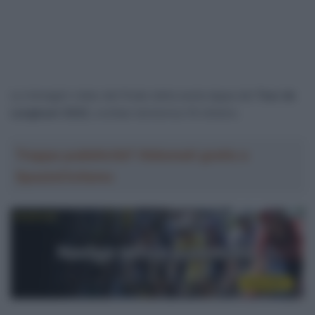
Le immagini video del finale della sesta tappa del
Tour de
Langkawi 2022
, svoltasi domenica 16 ottobre.
Troppa pubblicità? Abbonati gratis a
SpazioCiclismo