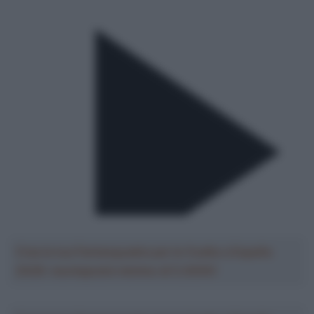
Crea la tua Fantasquadra per la Vuelta a España
2026: montepremi minimo di 5.000€!