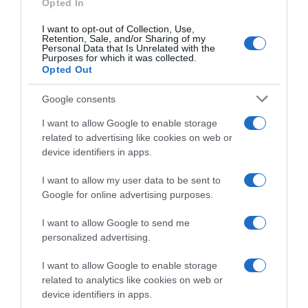
Opted In
il successo: “Il modo migliore
Successo di Ivan Sosa in
di chiudere la stagione”
classifica generale
I want to opt-out of Collection, Use,
18 Ottobre 2022, 12:33
18 Ottobre 2022, 10:05
Retention, Sale, and/or Sharing of my
Personal Data that Is Unrelated with the
Purposes for which it was collected.
Opted Out
Google consents
I want to allow Google to enable storage
related to advertising like cookies on web or
device identifiers in apps.
I want to allow my user data to be sent to
Google for online advertising purposes.
Tour de Langkawi 2022,
Tour de Langkawi 2022,
Sjoerd Bax: “Fantastico
successo di Sjoerd Bax –
I want to allow Google to send me
confermarmi dopo la vittoria
Quinto posto per Gianni
personalized advertising.
della Coppa Agostoni”
Moscon, Ivan Sosa resta
leader
17 Ottobre 2022, 17:25
I want to allow Google to enable storage
17 Ottobre 2022, 10:33
related to analytics like cookies on web or
device identifiers in apps.