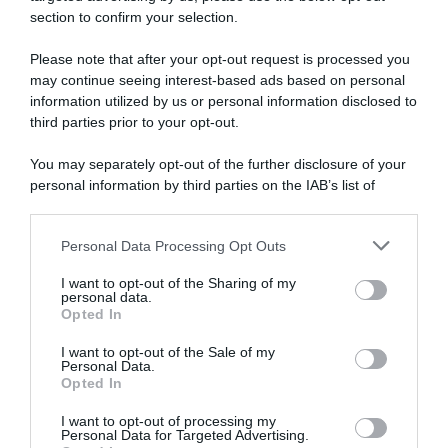
section to confirm your selection.
Please note that after your opt-out request is processed you
may continue seeing interest-based ads based on personal
information utilized by us or personal information disclosed to
Tour de Langkawi 2022,
Tour de Langkawi 2022, il
Lionel Taminiaux: “La gente
sigillo di Alex Molenaar: “Non
third parties prior to your opt-out.
veniva al bus per vedere van
ho un contratto per il 2023,
der Poel. Credevano fosse
spero che questa vittoria mi
You may separately opt-out of the further disclosure of your
Mathieu, ma era David”
aiuti”
personal information by third parties on the IAB’s list of
19 Ottobre 2022, 8:53
18 Ottobre 2022, 12:47
downstream participants.
Personal Data Processing Opt Outs
This information may also be disclosed by us to third parties
on the IAB’s List of Downstream Participants that may further
I want to opt-out of the Sharing of my
disclose it to other third parties.
personal data.
Opted In
Please note that this website/app uses one or more Google
services and may gather and store information including but
I want to opt-out of the Sale of my
Personal Data.
not limited to your visit or usage behaviour. You may click to
Opted In
grant or deny consent to Google and its third-party tags to
use your data for below specified purposes in below Google
I want to opt-out of processing my
Tour de Langkawi 2022, Ivan
Tour de Langkawi 2022, la
consent section.
Personal Data for Targeted Advertising.
Sosa e la Movistar si godono
fuga premia Alex Molenaar –