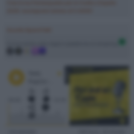
Crea la tua Fantasquadra per la Vuelta a España
2026: montepremi minimo di 5.000€!
Ascolta SpazioTalk!
Ci trovi anche sulle migliori piattaforme di streaming