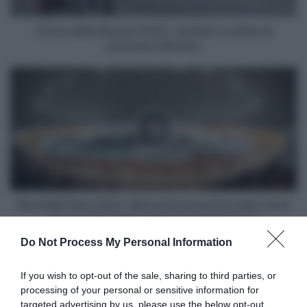
partenza
definitivi
Crono delle Nazioni 2022, startlist e ordine di
partenza definitivi
Mondiali
Pista
2022,
Silvia
Zanardi
sesta
nella
corsa
a
punti
Mondiali Pista 2022, Silvia Zanardi sesta nella corsa
vinta
a punti vinta dalla britannica Neah Evans
dalla
Do Not Process My Personal Information
britannica
Articoli correlati
Neah
Evans
If you wish to opt-out of the sale, sharing to third parties, or
processing of your personal or sensitive information for
targeted advertising by us, please use the below opt-out