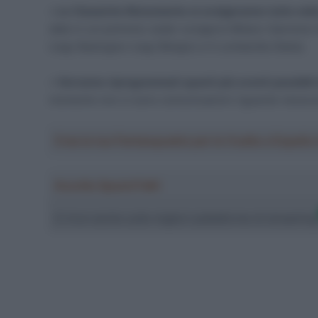
•
Le Classiche Monumento si svolgeranno tutte nell
date in cui potremo veder svolgersi Milano-Sanremo (It
Liegi-Bastogne-Liegi (Belgio) e Il Lombardia (Italia).
•
Verranno riprogrammati quanti più eventi possibili
momento non ci sono comunicazioni riguardo nessun
Crea la tua Fantasquadra per la Vuelta a Españ
Ascolta SpazioTalk!
Ci trovi anche sulle migliori piattaforme di streamin