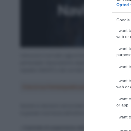
Opted 
Google 
I want t
web or d
I want t
purpose
L’annuncio è arrivato oggi al termine di una riunione 
partecipato l’associazione degli organizzatori (oltre 
I want 
squadre (AIGCP) e dei corridori (CPA), per un voto u
I want t
Crea la tua Fantasquadra per la Vuelta a Españ
web or d
I want t
or app.
Queste le decisioni annunciate dunque con un import
la grande incertezza dell’ultimo mese.
I want t
•
Il periodo di sospensione delle competizioni su st
I want t