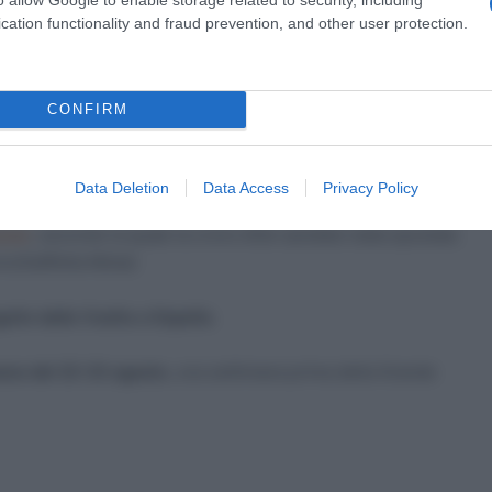
cation functionality and fraud prevention, and other user protection.
no dal 29 agosto al 20 settembre
. “Correre questo evento
e dato il suo ruolo centrale nell’economia del ciclismo e la
CONFIRM
no vantaggio in questa occasione da una visibilità senza
Data Deletion
Data Access
Privacy Policy
te previste, ovvero 20-27 settembre
, e il programma non
uipe
, secondo la quale la crono élite sarebbe stata spostata
noStaffetta Mista)
eguito dalla Vuelta a España
.
imana del 22-23 agosto
, una settimana prima della Grande