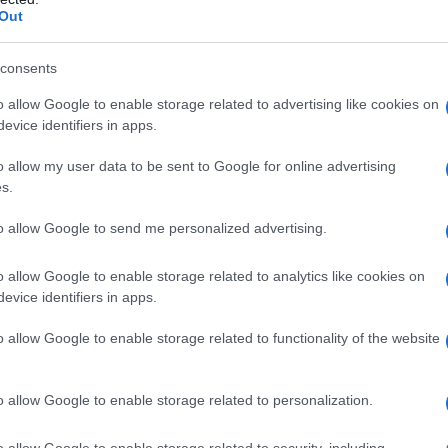
Out
consents
o allow Google to enable storage related to advertising like cookies on
evice identifiers in apps.
o allow my user data to be sent to Google for online advertising
s.
in video-conferenza alla quale hanno
a rappresentanti di ASO, RCS e Flanders Classics), delle
to allow Google to send me personalized advertising.
nanime.
o allow Google to enable storage related to analytics like cookies on
a 2026: montepremi minimo di 5.000€!
evice identifiers in apps.
o allow Google to enable storage related to functionality of the website
ante comunicato che per la prima volta annuncia date dopo
o allow Google to enable storage related to personalization.
rada è stato prolungato di un mese
, fino al 1 ° luglio e fino al
o allow Google to enable storage related to security, including