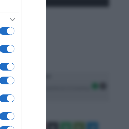
#SpazioTalk
Ascolta SpazioTalk!
Seguici sulle migliori piattaforme di streaming:
Facebook
X
You
Apple
Spotify
Google
Telegram