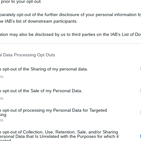
 prior to your opt-out.
rately opt-out of the further disclosure of your personal information by
he IAB’s list of downstream participants.
Facendo seguito a quanto annunciato dalla Federciclismo
tion may also be disclosed by us to third parties on the IAB’s List of 
 that may further disclose it to other third parties.
luglio, ma per gli eventi WorldTour bisognerà attendere
in corso di realizzazione non hanno ancora trovato posto le
 that this website/app uses one or more Google services and may gath
l Data Processing Opt Outs
llocazione dei GT:
Tour de France dal 29 agosto al 20
including but not limited to your visit or usage behaviour. You may click 
 to Google and its third-party tags to use your data for below specifi
to nelle sua date, quindi in ottobre, e
Vuelta a España
a
o opt-out of the Sharing of my personal data.
ogle consent section.
egli
Europei in Trentino
, che dunque si svolgeranno dal 6 al
In
o opt-out of the Sale of my Personal Data.
In
azioCiclismo
to opt-out of processing my Personal Data for Targeted
ing.
In
o opt-out of Collection, Use, Retention, Sale, and/or Sharing
ersonal Data that Is Unrelated with the Purposes for which it
lected.