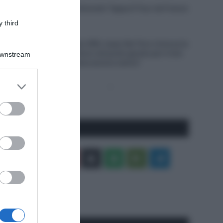
VIDEO: Ultimi 4 Chilometri Tappa 6 Tour de France
Femmes 2026
 third
6 Agosto 2026, 18:10
UAE Team Emirates XRG, Isaac Del Toro rinnova la
propria fiducia: “Sono nel posto giusto per il mio
Downstream
futuro, il meglio deve ancora venire”
er and store
Pagina
Prossima
to grant or
precedente
Pagina
ed purposes
Seguici qui
Facebook
X
You
Apple
Spotify
Google
Telegram
Tube
Play
RSS