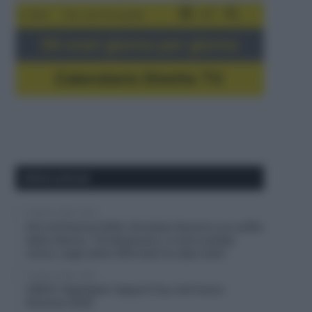
5-16/8
Giro del Portogallo
Gli orari giorno per giorno
Calendario Dirette TV
Ultimi articoli
6 Agosto 2026, 20:02
Giro di Polonia 2026, Christian Scaroni a un soffio
dalla vittoria: “C’è dispiacere, ci sono andato
vicino; negli ultimi 300 metri ho dato tutto”
6 Agosto 2026, 19:57
VIDEO: Highlights Tappa 6 Tour de France
Femmes 2026