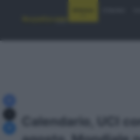
Notizie
Startlist
Co
Facebook
X
Calendario, UCI co
Messenger
agosto, Mondiale n