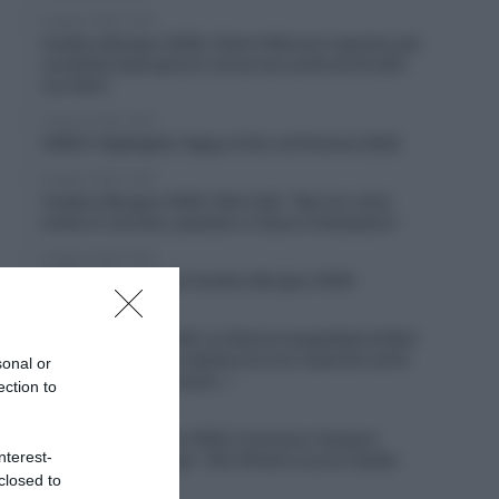
6 Agosto 2026, 19:53
Vuelta a Burgos 2026, Gianni Moscon espulso per
condotta impropria in corsa nei confronti di altri
corridori
6 Agosto 2026, 19:40
VIDEO: Highlights Tappa 4 Giro di Polonia 2026
6 Agosto 2026, 19:35
Vuelta a Burgos 2026, Felix Gall: “Non ho vinto
molto in carriera, quando ci riesco è fantastico”
6 Agosto 2026, 19:25
VIDEO: Terza tappa Vuelta a Burgos 2026
6 Agosto 2026, 18:50
Giro di Polonia 2026, la vittoria inaspettata di Bart
Lemmen: “Dopo la caduta non ero neanche certo
sonal or
di riuscire a continuare…”
ection to
6 Agosto 2026, 18:26
Giro del Portogallo 2026, Francisco Campos
nterest-
vince la prima tappa – Rui Oliveira nuovo leader
closed to
6 Agosto 2026, 18:13