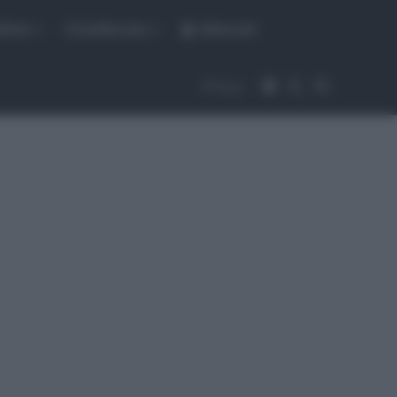
fiche
CicloMercato
Abbonati
Accedi
Cambia aspet
Cerca
Segui