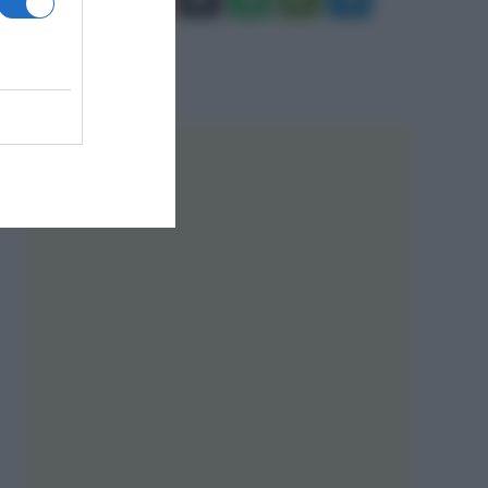
Tube
Play
RSS