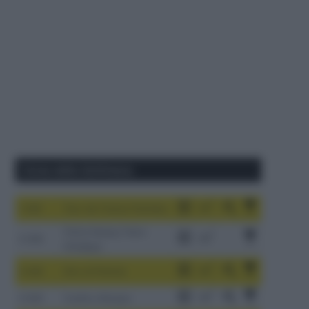
Corse della Settimana
1-9/8
Tour de France Femmes
China Xizang Trans-
2-6/8
Himalaya
3-9/8
Giro di Polonia
4-8/8
Vuelta a Burgos