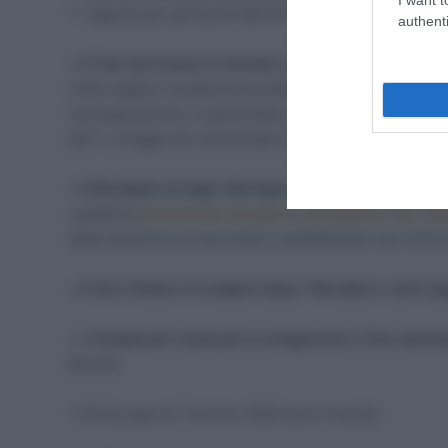
1 ° agosto per gli eventi WorldTour.
authenti
•
Il Tour de France è rinviato e si svolgerà quest’an
nelle migliori condizioni possibili è ritenuto essenzial
sua esposizione, in particolare per i team che traggo
pari”, si legge nel comunicato UCI.
•
Il Mondiale di Aigle-Martigny si svolgerà nelle da
cambierà (
smentendo dunque le anticipazioni de
L’Eq
dalla domenica al mercoledì, scambiandosi con la Cro
•
Il Giro d’Italia si svolgerà dopo i Mondiali e sarà s
•
I Campionati nazionali si svolgeranno il fine sett
Boucle.
• Gli Europei di Trentino 2020 sono invariati.