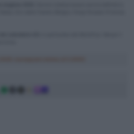
a stagione 2020
. Devono tuttavia essere ancora definite le
alia), Giro delle Fiandre (Belgio), Parigi-Roubaix (Francia),
 del calendario UCI
, in particolare del WorldTour. Ma per il
a corsa.
a 2026: montepremi minimo di 5.000€!
g