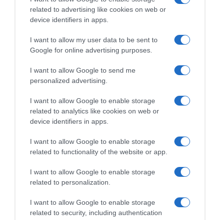
related to advertising like cookies on web or
device identifiers in apps.
I want to allow my user data to be sent to
Il Lombardia 2018, Majka:
Google for online advertising purposes.
Il Lombardia 2018, Bernal:
“Chapeau a Pinot, io speravo
“Ho attaccato in discesa
di salire almeno sul podio”
I want to allow Google to send me
perché non ero all’altezza dei
13 Ottobre 2018, 18:44
personalized advertising.
big in salita”
13 Ottobre 2018, 18:58
I want to allow Google to enable storage
related to analytics like cookies on web or
device identifiers in apps.
I want to allow Google to enable storage
related to functionality of the website or app.
Commenta
I want to allow Google to enable storage
related to personalization.
I want to allow Google to enable storage
© Copyright 2026, All Rights Reserved Designed by
related to security, including authentication