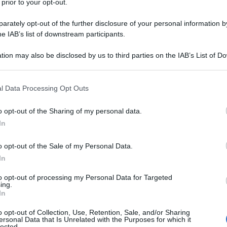
 prior to your opt-out.
rately opt-out of the further disclosure of your personal information by
he IAB’s list of downstream participants.
tion may also be disclosed by us to third parties on the IAB’s List of 
mma
mercoledì 13 ottobre
, la storica corsa si disputerà dopo
 that may further disclose it to other third parties.
per designare il successore di Oscar Gatto, ma soprattutto di
 that this website/app uses one or more Google services and may gath
nte Girardengo, Alfredo Binda, Fausto Coppi, Fiorenzo
l Data Processing Opt Outs
including but not limited to your visit or usage behaviour. You may click 
 Argentin e più recentemente Davide Rebellin e Filippo
 to Google and its third-party tags to use your data for below specifi
o opt-out of the Sharing of my personal data.
el contesto dell’innovativo Ride The Dreamland, la corsa fa di
ogle consent section.
In
a aspettava. Un parterre interessante quello che si prospetta
a e piuttosto travagliata stagione.
o opt-out of the Sale of my Personal Data.
In
azioCiclismo
to opt-out of processing my Personal Data for Targeted
ing.
In
o opt-out of Collection, Use, Retention, Sale, and/or Sharing
ersonal Data that Is Unrelated with the Purposes for which it
lected.