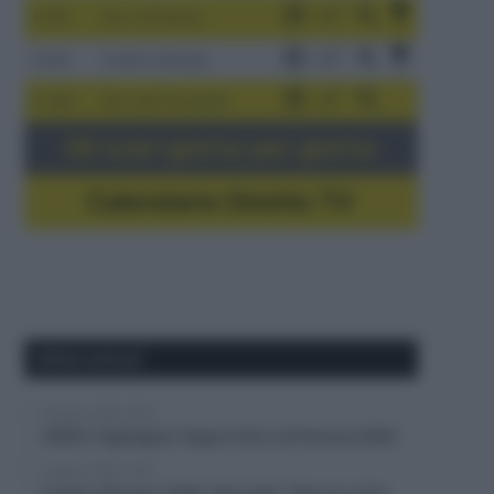
3-9/8
Giro di Polonia
4-8/8
Vuelta a Burgos
5-16/8
Giro del Portogallo
Gli orari giorno per giorno
Calendario Dirette TV
Ultimi articoli
6 Agosto 2026, 19:40
VIDEO: Highlights Tappa 4 Giro di Polonia 2026
6 Agosto 2026, 19:35
Vuelta a Burgos 2026, Felix Gall: “Non ho vinto