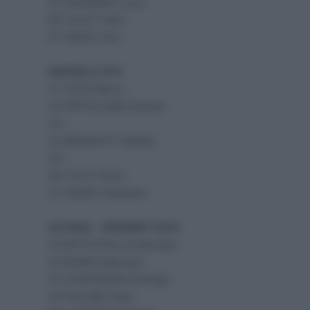
25 VERVAEKE Louis
26 TULETT Ben
27 VAKOC Petr
AMORE & VITA
31 TIZZA Marco
32 APPOLLONIO Davide
33 –
34 BENEDETTI Mattia
35 –
36 TOTO’ Paolo
37 ZUBAR Vladyslav
ASTANA – PREMIER TECH
41 BATTISTELLA Samuele
42 BOARO Manuele
43 CONTRERAS Rodrigo
44 FELLINE Fabio