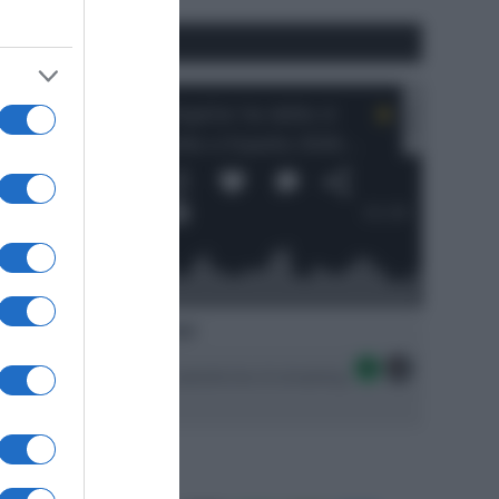
#SpazioTalk
Ascolta SpazioTalk!
Seguici sulle migliori piattaforme di streaming: