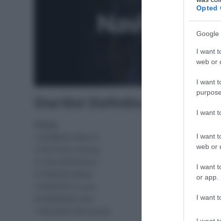
Opted 
Google 
I want t
web or d
I want t
purpose
Startlist Definitiva Giro del 
I want 
ITALIA
I want t
1 DAINESE Alberto
web or d
2 PICCOLO Andrea
3 COLLEONI Kevin
I want t
4 PINAZZI Mattia
or app.
5 MOZZATO Luca
I want t
6 RAIMONDI Alex
7 BALDACCINI Davide
I want t