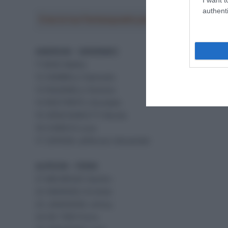
authenti
Crea la tua Fantasquadra per la Vuelta a Españ
ANDRONI – SIDERMEC
11 BAIS Mattia
12 ZAMBELLI Samuele
13 RAVANELLI Simone
14 RESTREPO Jhonatan
15 VENCHIARUTTI Nicola
16 CHIRICO Luca
17 CEPEDA Jefferson Alexander
ALPECIN – FENIX
21 MEURISSE Xandro
22 SBARAGLI Kristian
23 JANSSENS Jimmy
24 DE TIER Floris