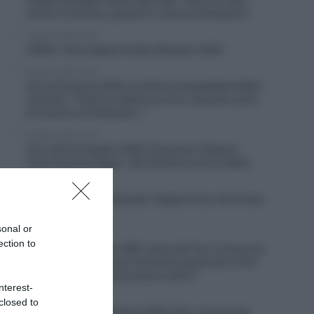
molto in carriera, quando ci riesco è fantastico”
6 Agosto 2026, 19:25
VIDEO: Terza tappa Vuelta a Burgos 2026
6 Agosto 2026, 18:50
Giro di Polonia 2026, la vittoria inaspettata di Bart
Lemmen: “Dopo la caduta non ero neanche certo
di riuscire a continuare…”
6 Agosto 2026, 18:26
Giro del Portogallo 2026, Francisco Campos
vince la prima tappa – Rui Oliveira nuovo leader
6 Agosto 2026, 18:13
VIDEO: Ultimi 4 Chilometri Tappa 6 Tour de France
Femmes 2026
sonal or
6 Agosto 2026, 18:10
ection to
UAE Team Emirates XRG, Isaac Del Toro rinnova la
propria fiducia: “Sono nel posto giusto per il mio
futuro, il meglio deve ancora venire”
nterest-
6 Agosto 2026, 17:55
closed to
Tour de France Femmes 2026, Kim Le Court più