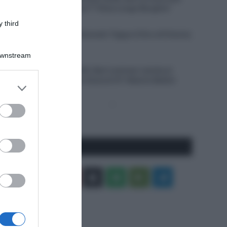
forte della sfortuna! 7ª Elisa Longo Borghini
 third
6 Agosto 2026, 17:28
VIDEO: Ultimi 3 Chilometri Tappa 4 Giro di Polonia
2026
Downstream
6 Agosto 2026, 16:51
Giro di Polonia 2026, Bart Lemmen resiste al
ritorno di Christian Scaroni! 6° Alberto Bettiol
er and store
to grant or
Pagina
Prossima
ed purposes
precedente
Pagina
Seguici qui
Facebook
X
You
Apple
Spotify
Google
Telegram
Tube
Play
RSS