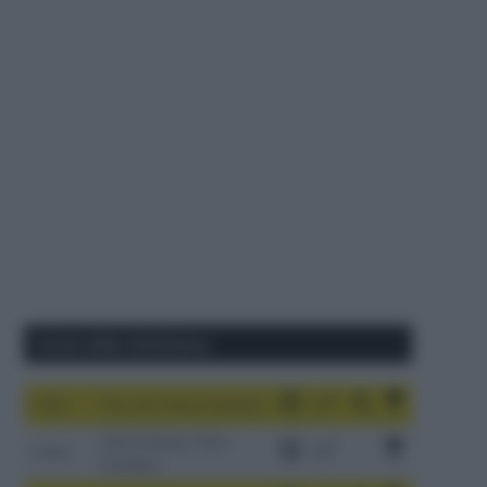
Corse della Settimana
1-9/8
Tour de France Femmes
China Xizang Trans-
2-6/8
Himalaya