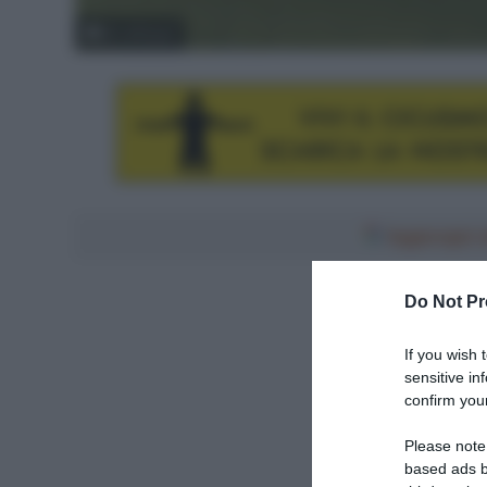
© LaPresse
Aggiungici al
Do Not Pr
If you wish 
sensitive in
confirm your
Please note
based ads b