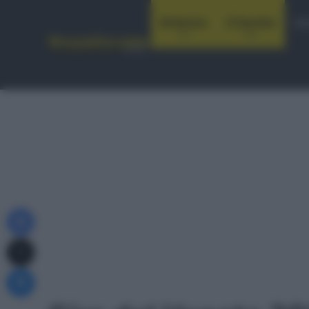
Notizie
Startlist
Co
Facebook
X
Messenger