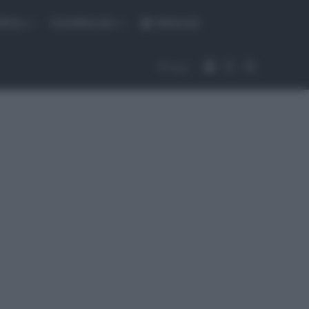
fiche
CicloMercato
Abbonati
Accedi
Cambia aspet
Cerca
Segui